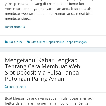
yakni pendapatan yang di terima benar benar kecil.
Administrator sangat menyarankan anda bisa cobalah
membuat web taruhan online. Namun anda mesti bisa
membuat situs…
Mengetahui
Read more
Kabar
Lengkap
Tentang
Judi Online
Slot Online Deposit Pulsa Tanpa Potongan
Cara
Membuat
Situs
Mengetahui Kabar Lengkap
Slot
Tentang Cara Membuat Web
Deposit
Slot Deposit Via Pulsa Tanpa
Pulsa
Indosat
Potongan Paling Aman
Paling
Aman
July 24, 2021
Buat khususnya anda yang sudah mulai bosan menjadi
bettor dalam jalannya permainan judi online. Dengan