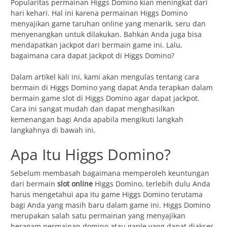
Popularitas permainan Higgs Domino kian meningkat dari
hari kehari. Hal ini karena permainan Higgs Domino
menyajikan game taruhan online yang menarik, seru dan
menyenangkan untuk dilakukan. Bahkan Anda juga bisa
mendapatkan jackpot dari bermain game ini. Lalu,
bagaimana cara dapat jackpot di Higgs Domino?
Dalam artikel kali ini, kami akan mengulas tentang cara
bermain di Higgs Domino yang dapat Anda terapkan dalam
bermain game slot di Higgs Domino agar dapat jackpot.
Cara ini sangat mudah dan dapat menghasilkan
kemenangan bagi Anda apabila mengikuti langkah
langkahnya di bawah ini.
Apa Itu Higgs Domino?
Sebelum membasah bagaimana memperoleh keuntungan
dari bermain
slot online
Higgs Domino, terlebih dulu Anda
harus mengetahui apa itu game Higgs Domino terutama
bagi Anda yang masih baru dalam game ini. Higgs Domino
merupakan salah satu permainan yang menyajikan
beragam permainan domino atau gaple yang dapat diakses