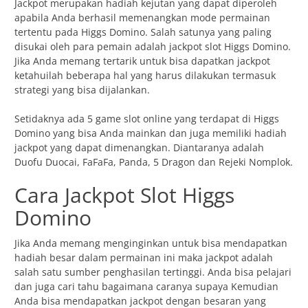
Jackpot merupakan hadiah kejutan yang dapat diperoleh
apabila Anda berhasil memenangkan mode permainan
tertentu pada Higgs Domino. Salah satunya yang paling
disukai oleh para pemain adalah jackpot slot Higgs Domino.
Jika Anda memang tertarik untuk bisa dapatkan jackpot
ketahuilah beberapa hal yang harus dilakukan termasuk
strategi yang bisa dijalankan.
Setidaknya ada 5 game slot online yang terdapat di Higgs
Domino yang bisa Anda mainkan dan juga memiliki hadiah
jackpot yang dapat dimenangkan. Diantaranya adalah
Duofu Duocai, FaFaFa, Panda, 5 Dragon dan Rejeki Nomplok.
Cara Jackpot Slot Higgs
Domino
Jika Anda memang menginginkan untuk bisa mendapatkan
hadiah besar dalam permainan ini maka jackpot adalah
salah satu sumber penghasilan tertinggi. Anda bisa pelajari
dan juga cari tahu bagaimana caranya supaya Kemudian
Anda bisa mendapatkan jackpot dengan besaran yang