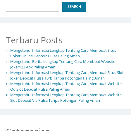
SEARCH
Terbaru Posts
Mengetahui Informasi Lengkap Tentang Cara Membuat Situs
Poker Online Deposit Pulsa Paling Aman
Mengetahui Berita Lengkap Tentang Cara Membuat Website
Joker123 Apk Paling Aman
Mengetahui Informasi Lengkap Tentang Cara Membuat Situs Slot
Joker Deposit Pulsa 10rb Tanpa Potongan Paling Aman
Mengetahui Informasi Lengkap Tentang Cara Membuat Website
Qq Slot Deposit Pulsa Paling Aman
Mengetahui Informasi Lengkap Tentang Cara Membuat Website
Slot Deposit Via Pulsa Tanpa Potongan Paling Aman