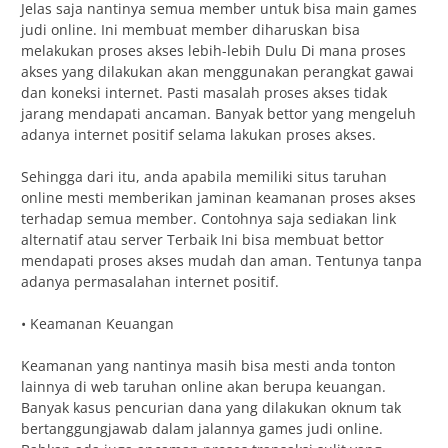
Jelas saja nantinya semua member untuk bisa main games
judi online. Ini membuat member diharuskan bisa
melakukan proses akses lebih-lebih Dulu Di mana proses
akses yang dilakukan akan menggunakan perangkat gawai
dan koneksi internet. Pasti masalah proses akses tidak
jarang mendapati ancaman. Banyak bettor yang mengeluh
adanya internet positif selama lakukan proses akses.
Sehingga dari itu, anda apabila memiliki situs taruhan
online mesti memberikan jaminan keamanan proses akses
terhadap semua member. Contohnya saja sediakan link
alternatif atau server Terbaik Ini bisa membuat bettor
mendapati proses akses mudah dan aman. Tentunya tanpa
adanya permasalahan internet positif.
• Keamanan Keuangan
Keamanan yang nantinya masih bisa mesti anda tonton
lainnya di web taruhan online akan berupa keuangan.
Banyak kasus pencurian dana yang dilakukan oknum tak
bertanggungjawab dalam jalannya games judi online.