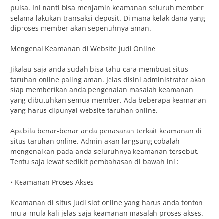
pulsa. Ini nanti bisa menjamin keamanan seluruh member
selama lakukan transaksi deposit. Di mana kelak dana yang
diproses member akan sepenuhnya aman.
Mengenal Keamanan di Website Judi Online
Jikalau saja anda sudah bisa tahu cara membuat situs
taruhan online paling aman. Jelas disini administrator akan
siap memberikan anda pengenalan masalah keamanan
yang dibutuhkan semua member. Ada beberapa keamanan
yang harus dipunyai website taruhan online.
Apabila benar-benar anda penasaran terkait keamanan di
situs taruhan online. Admin akan langsung cobalah
mengenalkan pada anda seluruhnya keamanan tersebut.
Tentu saja lewat sedikit pembahasan di bawah ini :
• Keamanan Proses Akses
Keamanan di situs judi slot online yang harus anda tonton
mula-mula kali jelas saja keamanan masalah proses akses.