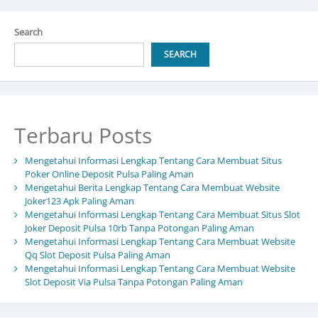
Search
SEARCH
Terbaru Posts
Mengetahui Informasi Lengkap Tentang Cara Membuat Situs
Poker Online Deposit Pulsa Paling Aman
Mengetahui Berita Lengkap Tentang Cara Membuat Website
Joker123 Apk Paling Aman
Mengetahui Informasi Lengkap Tentang Cara Membuat Situs Slot
Joker Deposit Pulsa 10rb Tanpa Potongan Paling Aman
Mengetahui Informasi Lengkap Tentang Cara Membuat Website
Qq Slot Deposit Pulsa Paling Aman
Mengetahui Informasi Lengkap Tentang Cara Membuat Website
Slot Deposit Via Pulsa Tanpa Potongan Paling Aman