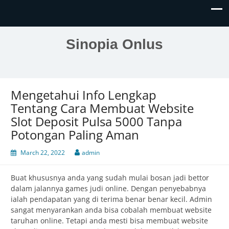
Sinopia Onlus
Mengetahui Info Lengkap
Tentang Cara Membuat Website
Slot Deposit Pulsa 5000 Tanpa
Potongan Paling Aman
March 22, 2022
admin
Buat khususnya anda yang sudah mulai bosan jadi bettor
dalam jalannya games judi online. Dengan penyebabnya
ialah pendapatan yang di terima benar benar kecil. Admin
sangat menyarankan anda bisa cobalah membuat website
taruhan online. Tetapi anda mesti bisa membuat website