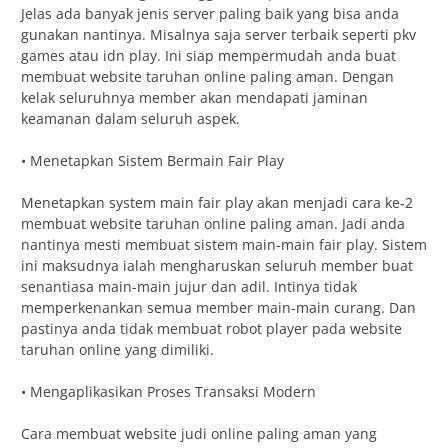
Jelas ada banyak jenis server paling baik yang bisa anda
gunakan nantinya. Misalnya saja server terbaik seperti pkv
games atau idn play. Ini siap mempermudah anda buat
membuat website taruhan online paling aman. Dengan
kelak seluruhnya member akan mendapati jaminan
keamanan dalam seluruh aspek.
• Menetapkan Sistem Bermain Fair Play
Menetapkan system main fair play akan menjadi cara ke-2
membuat website taruhan online paling aman. Jadi anda
nantinya mesti membuat sistem main-main fair play. Sistem
ini maksudnya ialah mengharuskan seluruh member buat
senantiasa main-main jujur dan adil. Intinya tidak
memperkenankan semua member main-main curang. Dan
pastinya anda tidak membuat robot player pada website
taruhan online yang dimiliki.
• Mengaplikasikan Proses Transaksi Modern
Cara membuat website judi online paling aman yang