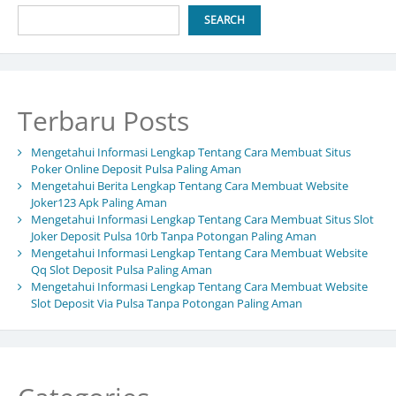
SEARCH
Terbaru Posts
Mengetahui Informasi Lengkap Tentang Cara Membuat Situs
Poker Online Deposit Pulsa Paling Aman
Mengetahui Berita Lengkap Tentang Cara Membuat Website
Joker123 Apk Paling Aman
Mengetahui Informasi Lengkap Tentang Cara Membuat Situs Slot
Joker Deposit Pulsa 10rb Tanpa Potongan Paling Aman
Mengetahui Informasi Lengkap Tentang Cara Membuat Website
Qq Slot Deposit Pulsa Paling Aman
Mengetahui Informasi Lengkap Tentang Cara Membuat Website
Slot Deposit Via Pulsa Tanpa Potongan Paling Aman