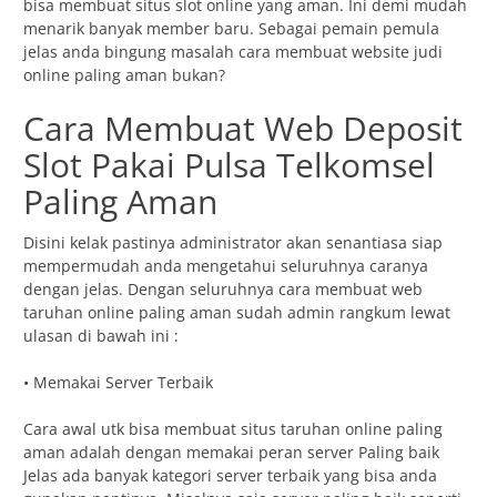
bisa membuat situs slot online yang aman. Ini demi mudah
menarik banyak member baru. Sebagai pemain pemula
jelas anda bingung masalah cara membuat website judi
online paling aman bukan?
Cara Membuat Web Deposit
Slot Pakai Pulsa Telkomsel
Paling Aman
Disini kelak pastinya administrator akan senantiasa siap
mempermudah anda mengetahui seluruhnya caranya
dengan jelas. Dengan seluruhnya cara membuat web
taruhan online paling aman sudah admin rangkum lewat
ulasan di bawah ini :
• Memakai Server Terbaik
Cara awal utk bisa membuat situs taruhan online paling
aman adalah dengan memakai peran server Paling baik
Jelas ada banyak kategori server terbaik yang bisa anda