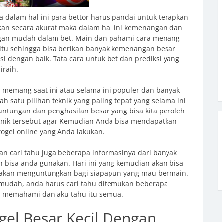
 dalam hal ini para bettor harus pandai untuk terapkan
rapkan secara akurat maka dalam hal ini kemenangan dan
ngan mudah dalam bet. Main dan pahami cara menang
n jitu sehingga bisa berikan banyak kemenangan besar
si dengan baik. Tata cara untuk bet dan prediksi yang
iraih.
 memang saat ini atau selama ini populer dan banyak
lah satu pilihan teknik yang paling tepat yang selama ini
tungan dan penghasilan besar yang bisa kita peroleh
eknik tersebut agar Kemudian Anda bisa mendapatkan
gel online yang Anda lakukan.
an cari tahu juga beberapa informasinya dari banyak
n bisa anda gunakan. Hari ini yang kemudian akan bisa
a akan menguntungkan bagi siapapun yang mau bermain.
mudah, anda harus cari tahu ditemukan beberapa
a memahami dan aku tahu itu semua.
gel Besar Kecil Dengan