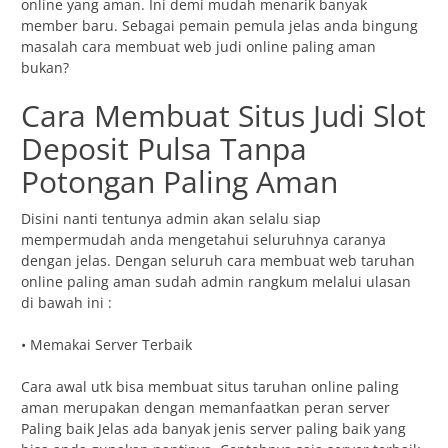
online yang aman. Ini demi mudah menarik banyak
member baru. Sebagai pemain pemula jelas anda bingung
masalah cara membuat web judi online paling aman
bukan?
Cara Membuat Situs Judi Slot
Deposit Pulsa Tanpa
Potongan Paling Aman
Disini nanti tentunya admin akan selalu siap
mempermudah anda mengetahui seluruhnya caranya
dengan jelas. Dengan seluruh cara membuat web taruhan
online paling aman sudah admin rangkum melalui ulasan
di bawah ini :
• Memakai Server Terbaik
Cara awal utk bisa membuat situs taruhan online paling
aman merupakan dengan memanfaatkan peran server
Paling baik Jelas ada banyak jenis server paling baik yang