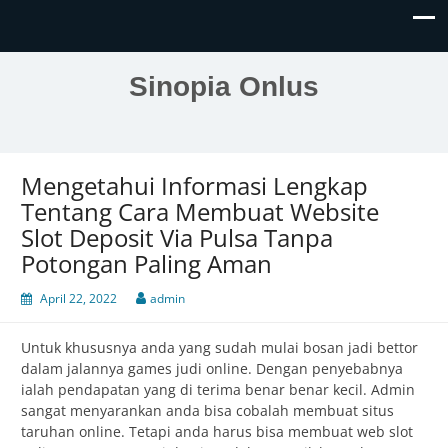
Sinopia Onlus
Mengetahui Informasi Lengkap
Tentang Cara Membuat Website
Slot Deposit Via Pulsa Tanpa
Potongan Paling Aman
April 22, 2022
admin
Untuk khususnya anda yang sudah mulai bosan jadi bettor
dalam jalannya games judi online. Dengan penyebabnya
ialah pendapatan yang di terima benar benar kecil. Admin
sangat menyarankan anda bisa cobalah membuat situs
taruhan online. Tetapi anda harus bisa membuat web slot