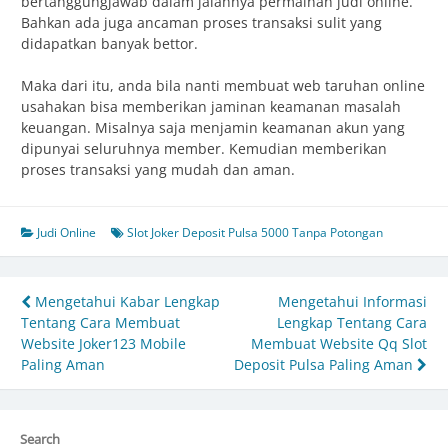
bertanggungjawab dalam jalannya permainan judi online.
Bahkan ada juga ancaman proses transaksi sulit yang
didapatkan banyak bettor.
Maka dari itu, anda bila nanti membuat web taruhan online
usahakan bisa memberikan jaminan keamanan masalah
keuangan. Misalnya saja menjamin keamanan akun yang
dipunyai seluruhnya member. Kemudian memberikan
proses transaksi yang mudah dan aman.
Judi Online
Slot Joker Deposit Pulsa 5000 Tanpa Potongan
Post
Mengetahui Kabar Lengkap
Mengetahui Informasi
Tentang Cara Membuat
Lengkap Tentang Cara
navigation
Website Joker123 Mobile
Membuat Website Qq Slot
Paling Aman
Deposit Pulsa Paling Aman
Search