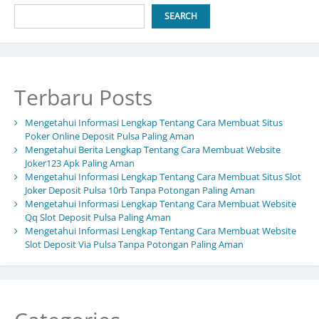
SEARCH
Terbaru Posts
Mengetahui Informasi Lengkap Tentang Cara Membuat Situs
Poker Online Deposit Pulsa Paling Aman
Mengetahui Berita Lengkap Tentang Cara Membuat Website
Joker123 Apk Paling Aman
Mengetahui Informasi Lengkap Tentang Cara Membuat Situs Slot
Joker Deposit Pulsa 10rb Tanpa Potongan Paling Aman
Mengetahui Informasi Lengkap Tentang Cara Membuat Website
Qq Slot Deposit Pulsa Paling Aman
Mengetahui Informasi Lengkap Tentang Cara Membuat Website
Slot Deposit Via Pulsa Tanpa Potongan Paling Aman