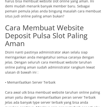
harus bisa membuat website slot online yang aman. Ini
demi mudah menarik banyak member baru. Sebagai
pemain pemula jelas anda bingung masalah cara membuat
situs judi online paling aman bukan?
Cara Membuat Website
Deposit Pulsa Slot Paling
Aman
Disini nanti pastinya administrator akan selalu siap
meringankan anda mengetahui semua caranya dengan
jelas. Dengan seluruh cara membuat website taruhan
online paling aman sudah administrator rangkum lewat
ulasan di bawah ini :
• Memanfaatkan Server Terbaik
Cara awal utk bisa membuat website taruhan online paling
aman yaitu dengan memanfaatkan peran server Terbaik
Jelas ada banyak type server terbaik yang bisa anda