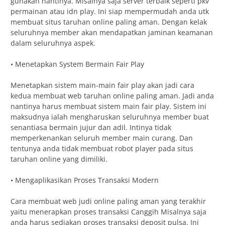
gunakan nantinya. Misalnya saja server terbaik seperti pkv
permainan atau idn play. Ini siap mempermudah anda utk
membuat situs taruhan online paling aman. Dengan kelak
seluruhnya member akan mendapatkan jaminan keamanan
dalam seluruhnya aspek.
• Menetapkan System Bermain Fair Play
Menetapkan sistem main-main fair play akan jadi cara
kedua membuat web taruhan online paling aman. Jadi anda
nantinya harus membuat sistem main fair play. Sistem ini
maksudnya ialah mengharuskan seluruhnya member buat
senantiasa bermain jujur dan adil. Intinya tidak
memperkenankan seluruh member main curang. Dan
tentunya anda tidak membuat robot player pada situs
taruhan online yang dimiliki.
• Mengaplikasikan Proses Transaksi Modern
Cara membuat web judi online paling aman yang terakhir
yaitu menerapkan proses transaksi Canggih Misalnya saja
anda harus sediakan proses transaksi deposit pulsa. Ini