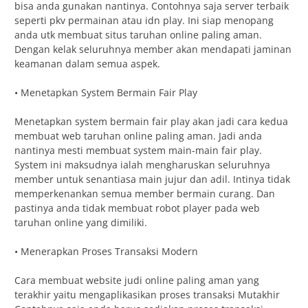
bisa anda gunakan nantinya. Contohnya saja server terbaik
seperti pkv permainan atau idn play. Ini siap menopang
anda utk membuat situs taruhan online paling aman.
Dengan kelak seluruhnya member akan mendapati jaminan
keamanan dalam semua aspek.
• Menetapkan System Bermain Fair Play
Menetapkan system bermain fair play akan jadi cara kedua
membuat web taruhan online paling aman. Jadi anda
nantinya mesti membuat system main-main fair play.
System ini maksudnya ialah mengharuskan seluruhnya
member untuk senantiasa main jujur dan adil. Intinya tidak
memperkenankan semua member bermain curang. Dan
pastinya anda tidak membuat robot player pada web
taruhan online yang dimiliki.
• Menerapkan Proses Transaksi Modern
Cara membuat website judi online paling aman yang
terakhir yaitu mengaplikasikan proses transaksi Mutakhir