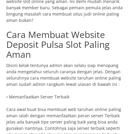
website slot online yang aman. Ini demi mudah menarik
banyak member baru. Sebagai pemain pemula jelas anda
bingung masalah cara membuat situs judi online paling
aman bukan?
Cara Membuat Website
Deposit Pulsa Slot Paling
Aman
Disini kelak tentunya admin akan selalu siap menopang
anda mengetahui seluruh caranya dengan jelas. Dengan
seluruhnya cara membuat website taruhan online paling
aman sudah admin rangkum lewat ulasan di bawah ini :
• Memanfaatkan Server Terbaik
Cara awal buat bisa membuat web taruhan online paling
aman ialah dengan memanfaatkan peran server Terbaik
Jelas ada banyak tipe server paling baik yang bisa anda
gunakan nantinya. Contohnya saja server terbaik seperti