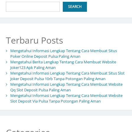
SEARCH
Terbaru Posts
Mengetahui Informasi Lengkap Tentang Cara Membuat Situs
Poker Online Deposit Pulsa Paling Aman
Mengetahui Berita Lengkap Tentang Cara Membuat Website
Joker123 Apk Paling Aman
Mengetahui Informasi Lengkap Tentang Cara Membuat Situs Slot
Joker Deposit Pulsa 10rb Tanpa Potongan Paling Aman
Mengetahui Informasi Lengkap Tentang Cara Membuat Website
Qq Slot Deposit Pulsa Paling Aman
Mengetahui Informasi Lengkap Tentang Cara Membuat Website
Slot Deposit Via Pulsa Tanpa Potongan Paling Aman