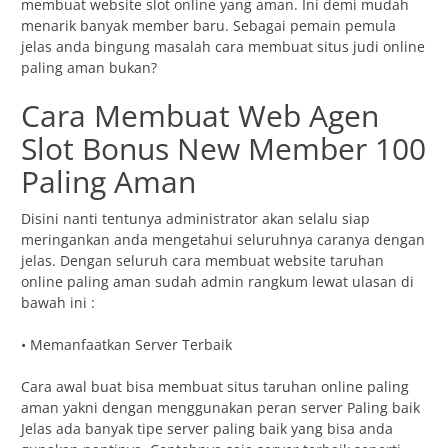
membuat website slot online yang aman. Ini demi mudah
menarik banyak member baru. Sebagai pemain pemula
jelas anda bingung masalah cara membuat situs judi online
paling aman bukan?
Cara Membuat Web Agen
Slot Bonus New Member 100
Paling Aman
Disini nanti tentunya administrator akan selalu siap
meringankan anda mengetahui seluruhnya caranya dengan
jelas. Dengan seluruh cara membuat website taruhan
online paling aman sudah admin rangkum lewat ulasan di
bawah ini :
• Memanfaatkan Server Terbaik
Cara awal buat bisa membuat situs taruhan online paling
aman yakni dengan menggunakan peran server Paling baik
Jelas ada banyak tipe server paling baik yang bisa anda