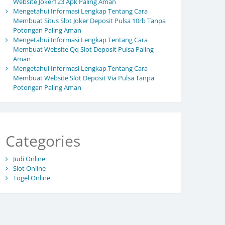
Website Joker123 Apk Paling Aman
Mengetahui Informasi Lengkap Tentang Cara
Membuat Situs Slot Joker Deposit Pulsa 10rb Tanpa
Potongan Paling Aman
Mengetahui Informasi Lengkap Tentang Cara
Membuat Website Qq Slot Deposit Pulsa Paling
Aman
Mengetahui Informasi Lengkap Tentang Cara
Membuat Website Slot Deposit Via Pulsa Tanpa
Potongan Paling Aman
Categories
Judi Online
Slot Online
Togel Online