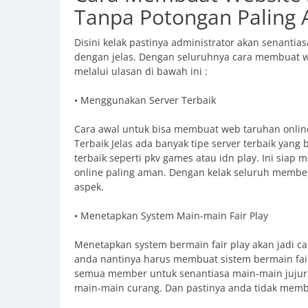
Tanpa Potongan Paling
Disini kelak pastinya administrator akan senant
dengan jelas. Dengan seluruhnya cara membuat 
melalui ulasan di bawah ini :
• Menggunakan Server Terbaik
Cara awal untuk bisa membuat web taruhan onlin
Terbaik Jelas ada banyak tipe server terbaik yang
terbaik seperti pkv games atau idn play. Ini s
online paling aman. Dengan kelak seluruh mem
aspek.
• Menetapkan System Main-main Fair Play
Menetapkan system bermain fair play akan jadi c
anda nantinya harus membuat sistem bermain fai
semua member untuk senantiasa main-main jujur
main-main curang. Dan pastinya anda tidak membua