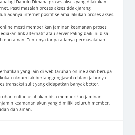
apalagi Dahulu Dimana proses akses yang dilakukan
net. Pasti masalah proses akses tidak jarang
 adanya internet positif selama lakukan proses akses.
n online mesti memberikan jaminan keamanan proses
akan link alternatif atau server Paling baik Ini bisa
h dan aman. Tentunya tanpa adanya permasalahan
rhatikan yang lain di web taruhan online akan berupa
akukan oknum tak bertanggungjawab dalam jalannya
s transaksi sulit yang didapatkan banyak bettor.
taruhan online usahakan bisa memberikan jaminan
jamin keamanan akun yang dimiliki seluruh member.
mudah dan aman.