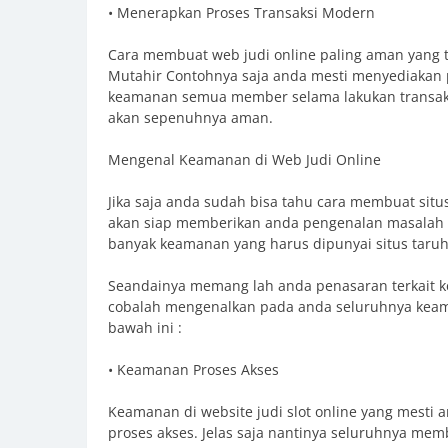
• Menerapkan Proses Transaksi Modern
Cara membuat web judi online paling aman yang 
Mutahir Contohnya saja anda mesti menyediakan pr
keamanan semua member selama lakukan transaks
akan sepenuhnya aman.
Mengenal Keamanan di Web Judi Online
Jika saja anda sudah bisa tahu cara membuat situs
akan siap memberikan anda pengenalan masalah
banyak keamanan yang harus dipunyai situs taruh
Seandainya memang lah anda penasaran terkait k
cobalah mengenalkan pada anda seluruhnya keama
bawah ini :
• Keamanan Proses Akses
Keamanan di website judi slot online yang mesti 
proses akses. Jelas saja nantinya seluruhnya mem