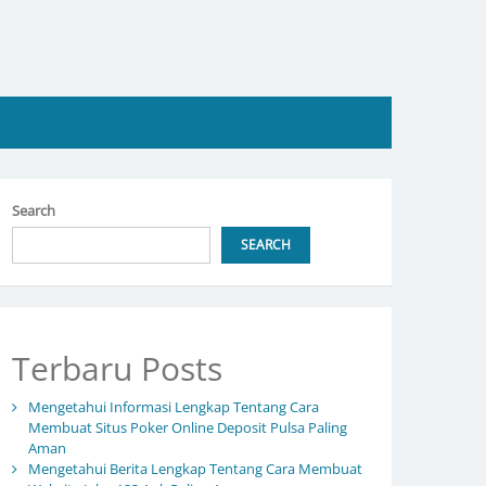
Search
SEARCH
Terbaru Posts
Mengetahui Informasi Lengkap Tentang Cara
Membuat Situs Poker Online Deposit Pulsa Paling
Aman
Mengetahui Berita Lengkap Tentang Cara Membuat