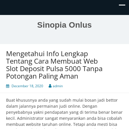
Sinopia Onlus
Mengetahui Info Lengkap
Tentang Cara Membuat Web
Slot Deposit Pulsa 5000 Tanpa
Potongan Paling Aman
December 18, 2020
admin
Buat khususnya anda yang sudah mulai bosan jadi bettor
dalam jalannya permainan judi online. Dengan
penyebabnya yakni pendapatan yang di terima benar benar
kecil. Administrator sangat menyarankan anda bisa cobalah
membuat website taruhan online. Tetapi anda mesti bisa