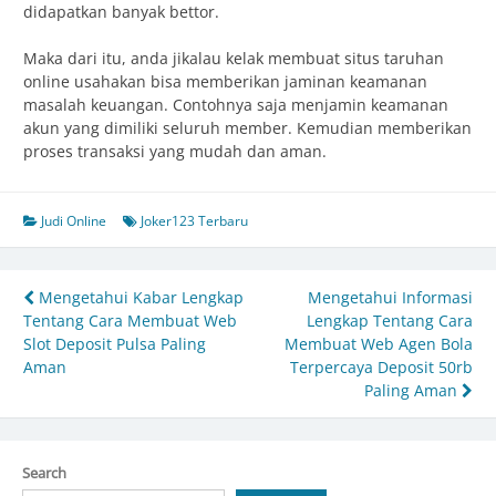
didapatkan banyak bettor.
Maka dari itu, anda jikalau kelak membuat situs taruhan
online usahakan bisa memberikan jaminan keamanan
masalah keuangan. Contohnya saja menjamin keamanan
akun yang dimiliki seluruh member. Kemudian memberikan
proses transaksi yang mudah dan aman.
Judi Online
Joker123 Terbaru
Post
Mengetahui Kabar Lengkap
Mengetahui Informasi
Tentang Cara Membuat Web
Lengkap Tentang Cara
navigation
Slot Deposit Pulsa Paling
Membuat Web Agen Bola
Aman
Terpercaya Deposit 50rb
Paling Aman
Search