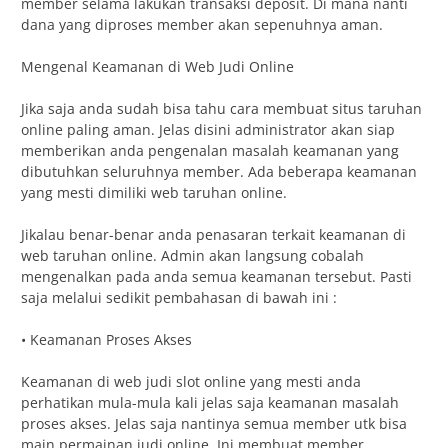
member selama lakukan transaksi deposit. Di mana nanti
dana yang diproses member akan sepenuhnya aman.
Mengenal Keamanan di Web Judi Online
Jika saja anda sudah bisa tahu cara membuat situs taruhan
online paling aman. Jelas disini administrator akan siap
memberikan anda pengenalan masalah keamanan yang
dibutuhkan seluruhnya member. Ada beberapa keamanan
yang mesti dimiliki web taruhan online.
Jikalau benar-benar anda penasaran terkait keamanan di
web taruhan online. Admin akan langsung cobalah
mengenalkan pada anda semua keamanan tersebut. Pasti
saja melalui sedikit pembahasan di bawah ini :
• Keamanan Proses Akses
Keamanan di web judi slot online yang mesti anda
perhatikan mula-mula kali jelas saja keamanan masalah
proses akses. Jelas saja nantinya semua member utk bisa
main permainan judi online. Ini membuat member