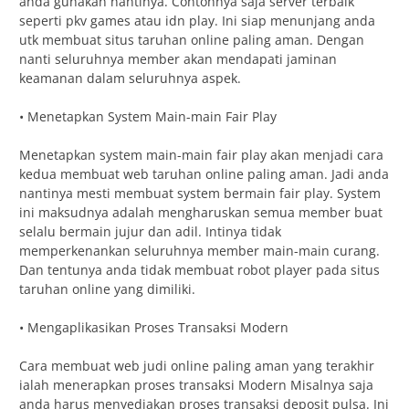
anda gunakan nantinya. Contohnya saja server terbaik
seperti pkv games atau idn play. Ini siap menunjang anda
utk membuat situs taruhan online paling aman. Dengan
nanti seluruhnya member akan mendapati jaminan
keamanan dalam seluruhnya aspek.
• Menetapkan System Main-main Fair Play
Menetapkan system main-main fair play akan menjadi cara
kedua membuat web taruhan online paling aman. Jadi anda
nantinya mesti membuat system bermain fair play. System
ini maksudnya adalah mengharuskan semua member buat
selalu bermain jujur dan adil. Intinya tidak
memperkenankan seluruhnya member main-main curang.
Dan tentunya anda tidak membuat robot player pada situs
taruhan online yang dimiliki.
• Mengaplikasikan Proses Transaksi Modern
Cara membuat web judi online paling aman yang terakhir
ialah menerapkan proses transaksi Modern Misalnya saja
anda harus menyediakan proses transaksi deposit pulsa. Ini