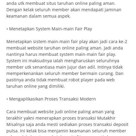
anda utk membuat situs taruhan online paling aman.
Dengan kelak seluruh member akan mendapati jaminan
keamanan dalam semua aspek.
• Menetapkan System Main-main Fair Play
Menetapkan sistem main-main fair play akan jadi cara ke-2
membuat website taruhan online paling aman. Jadi anda
nantinya harus membuat system main-main fair play.
System ini maksudnya ialah mengharuskan seluruhnya
member utk senantiasa main jujur dan adil. Intinya tidak
memperkenankan seluruh member bermain curang. Dan
pastinya anda tidak membuat robot player pada web
taruhan online yang dimiliki.
• Mengaplikasikan Proses Transaksi Modern
Cara membuat website judi online paling aman yang
terakhir yakni menerapkan proses transaksi Mutakhir
Misalnya saja anda mesti sediakan proses transaksi deposit
pulsa. Ini kelak bisa menjamin keamanan seluruh member