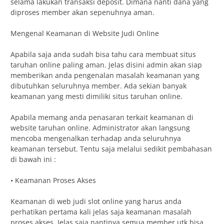
selama lakukan transaksi deposit. Dimana nanti dana yang
diproses member akan sepenuhnya aman.
Mengenal Keamanan di Website Judi Online
Apabila saja anda sudah bisa tahu cara membuat situs
taruhan online paling aman. Jelas disini admin akan siap
memberikan anda pengenalan masalah keamanan yang
dibutuhkan seluruhnya member. Ada sekian banyak
keamanan yang mesti dimiliki situs taruhan online.
Apabila memang anda penasaran terkait keamanan di
website taruhan online. Administrator akan langsung
mencoba mengenalkan terhadap anda seluruhnya
keamanan tersebut. Tentu saja melalui sedikit pembahasan
di bawah ini :
• Keamanan Proses Akses
Keamanan di web judi slot online yang harus anda
perhatikan pertama kali jelas saja keamanan masalah
proses akses. Jelas saja nantinya semua member utk bisa