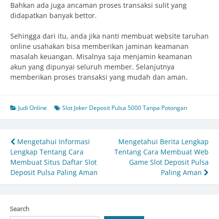
Bahkan ada juga ancaman proses transaksi sulit yang
didapatkan banyak bettor.
Sehingga dari itu, anda jika nanti membuat website taruhan
online usahakan bisa memberikan jaminan keamanan
masalah keuangan. Misalnya saja menjamin keamanan
akun yang dipunyai seluruh member. Selanjutnya
memberikan proses transaksi yang mudah dan aman.
Judi Online
Slot Joker Deposit Pulsa 5000 Tanpa Potongan
Post
Mengetahui Informasi
Mengetahui Berita Lengkap
Lengkap Tentang Cara
Tentang Cara Membuat Web
navigation
Membuat Situs Daftar Slot
Game Slot Deposit Pulsa
Deposit Pulsa Paling Aman
Paling Aman
Search