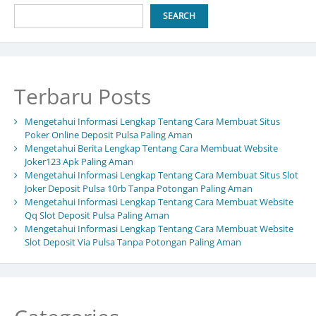
SEARCH
Terbaru Posts
Mengetahui Informasi Lengkap Tentang Cara Membuat Situs
Poker Online Deposit Pulsa Paling Aman
Mengetahui Berita Lengkap Tentang Cara Membuat Website
Joker123 Apk Paling Aman
Mengetahui Informasi Lengkap Tentang Cara Membuat Situs Slot
Joker Deposit Pulsa 10rb Tanpa Potongan Paling Aman
Mengetahui Informasi Lengkap Tentang Cara Membuat Website
Qq Slot Deposit Pulsa Paling Aman
Mengetahui Informasi Lengkap Tentang Cara Membuat Website
Slot Deposit Via Pulsa Tanpa Potongan Paling Aman