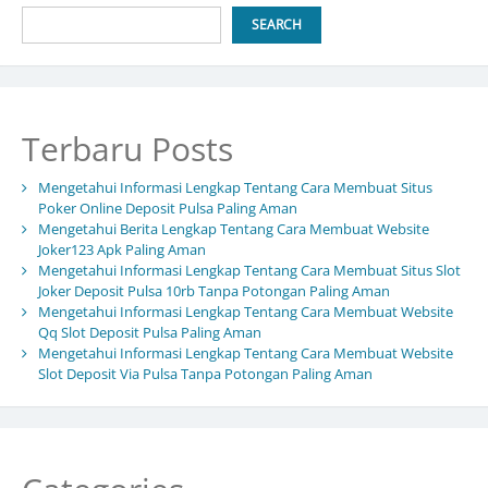
SEARCH
Terbaru Posts
Mengetahui Informasi Lengkap Tentang Cara Membuat Situs
Poker Online Deposit Pulsa Paling Aman
Mengetahui Berita Lengkap Tentang Cara Membuat Website
Joker123 Apk Paling Aman
Mengetahui Informasi Lengkap Tentang Cara Membuat Situs Slot
Joker Deposit Pulsa 10rb Tanpa Potongan Paling Aman
Mengetahui Informasi Lengkap Tentang Cara Membuat Website
Qq Slot Deposit Pulsa Paling Aman
Mengetahui Informasi Lengkap Tentang Cara Membuat Website
Slot Deposit Via Pulsa Tanpa Potongan Paling Aman