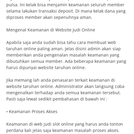
pulsa. Ini kelak bisa menjamin keamanan seluruh member
selama lakukan transaksi deposit. Di mana kelak dana yang
diproses member akan sepenuhnya aman.
Mengenal Keamanan di Website Judi Online
Apabila saja anda sudah bisa tahu cara membuat web
taruhan online paling aman. Jelas disini admin akan siap
memberikan anda pengenalan masalah keamanan yang
dibutuhkan semua member. Ada beberapa keamanan yang
harus dipunyai website taruhan online.
Jika memang lah anda penasaran terkait keamanan di
website taruhan online. Administrator akan langsung coba
mengenalkan terhadap anda semua keamanan tersebut.
Pasti saja lewat sedikit pembahasan di bawah ini :
• Keamanan Proses Akses
Keamanan di web judi slot online yang harus anda tonton
perdana kali jelas saja keamanan masalah proses akses.