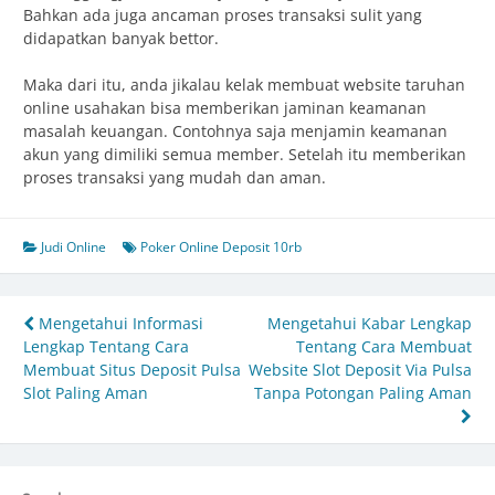
Bahkan ada juga ancaman proses transaksi sulit yang
didapatkan banyak bettor.
Maka dari itu, anda jikalau kelak membuat website taruhan
online usahakan bisa memberikan jaminan keamanan
masalah keuangan. Contohnya saja menjamin keamanan
akun yang dimiliki semua member. Setelah itu memberikan
proses transaksi yang mudah dan aman.
Judi Online
Poker Online Deposit 10rb
Post
Mengetahui Informasi
Mengetahui Kabar Lengkap
Lengkap Tentang Cara
Tentang Cara Membuat
navigation
Membuat Situs Deposit Pulsa
Website Slot Deposit Via Pulsa
Slot Paling Aman
Tanpa Potongan Paling Aman