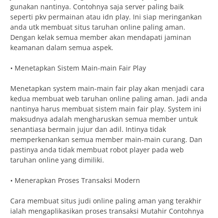
gunakan nantinya. Contohnya saja server paling baik
seperti pkv permainan atau idn play. Ini siap meringankan
anda utk membuat situs taruhan online paling aman.
Dengan kelak semua member akan mendapati jaminan
keamanan dalam semua aspek.
• Menetapkan Sistem Main-main Fair Play
Menetapkan system main-main fair play akan menjadi cara
kedua membuat web taruhan online paling aman. Jadi anda
nantinya harus membuat sistem main fair play. System ini
maksudnya adalah mengharuskan semua member untuk
senantiasa bermain jujur dan adil. Intinya tidak
memperkenankan semua member main-main curang. Dan
pastinya anda tidak membuat robot player pada web
taruhan online yang dimiliki.
• Menerapkan Proses Transaksi Modern
Cara membuat situs judi online paling aman yang terakhir
ialah mengaplikasikan proses transaksi Mutahir Contohnya