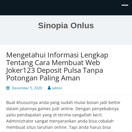
Sinopia Onlus
Mengetahui Informasi Lengkap
Tentang Cara Membuat Web
Joker123 Deposit Pulsa Tanpa
Potongan Paling Aman
December 5, 2020
admin
Buat khususnya anda yang sudah mulai bosan jadi bettor
dalam jalannya games judi online. Dengan penyebabnya
yaitu pendapatan yang di terima sangatlah kecil.
Administrator sangat menyarankan anda bisa cobalah
membuat situs taruhan online. Tapi anda harus bisa