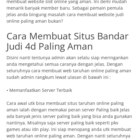
membuat website slot online yang aman. Ini demi mudah
menarik banyak member baru. Sebagai pemain pemula
jelas anda bingung masalah cara membuat website judi
online paling aman bukan?
Cara Membuat Situs Bandar
Judi 4d Paling Aman
Disini nanti tentunya admin akan selalu siap meringankan
anda mengetahui semua caranya dengan jelas. Dengan
seluruhnya cara membuat web taruhan online paling aman
sudah admin rangkum lewat ulasan di bawah ini :
• Memanfaatkan Server Terbaik
Cara awal utk bisa membuat situs taruhan online paling
aman ialah dengan memakai peran server Paling baik Jelas
ada banyak jenis server paling baik yang bisa anda gunakan
nantinya. Misalnya saja server paling baik seperti pkv
games atau idn play. Ini siap menopang anda utk membuat
web taruhan online paling aman. Dengan nanti seluruhnya