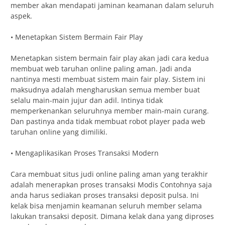
member akan mendapati jaminan keamanan dalam seluruh
aspek.
• Menetapkan Sistem Bermain Fair Play
Menetapkan sistem bermain fair play akan jadi cara kedua
membuat web taruhan online paling aman. Jadi anda
nantinya mesti membuat sistem main fair play. Sistem ini
maksudnya adalah mengharuskan semua member buat
selalu main-main jujur dan adil. Intinya tidak
memperkenankan seluruhnya member main-main curang.
Dan pastinya anda tidak membuat robot player pada web
taruhan online yang dimiliki.
• Mengaplikasikan Proses Transaksi Modern
Cara membuat situs judi online paling aman yang terakhir
adalah menerapkan proses transaksi Modis Contohnya saja
anda harus sediakan proses transaksi deposit pulsa. Ini
kelak bisa menjamin keamanan seluruh member selama
lakukan transaksi deposit. Dimana kelak dana yang diproses