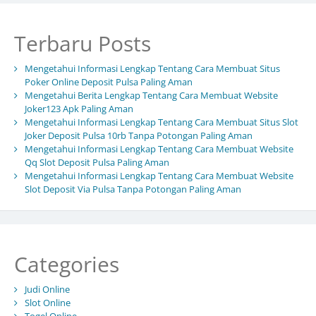
Terbaru Posts
Mengetahui Informasi Lengkap Tentang Cara Membuat Situs
Poker Online Deposit Pulsa Paling Aman
Mengetahui Berita Lengkap Tentang Cara Membuat Website
Joker123 Apk Paling Aman
Mengetahui Informasi Lengkap Tentang Cara Membuat Situs Slot
Joker Deposit Pulsa 10rb Tanpa Potongan Paling Aman
Mengetahui Informasi Lengkap Tentang Cara Membuat Website
Qq Slot Deposit Pulsa Paling Aman
Mengetahui Informasi Lengkap Tentang Cara Membuat Website
Slot Deposit Via Pulsa Tanpa Potongan Paling Aman
Categories
Judi Online
Slot Online