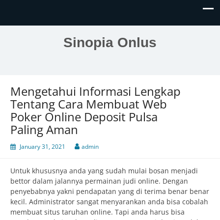
Sinopia Onlus
Mengetahui Informasi Lengkap
Tentang Cara Membuat Web
Poker Online Deposit Pulsa
Paling Aman
January 31, 2021
admin
Untuk khususnya anda yang sudah mulai bosan menjadi
bettor dalam jalannya permainan judi online. Dengan
penyebabnya yakni pendapatan yang di terima benar benar
kecil. Administrator sangat menyarankan anda bisa cobalah
membuat situs taruhan online. Tapi anda harus bisa