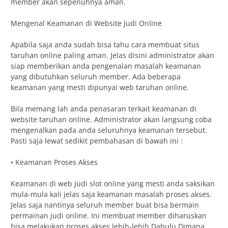
member akan sepenuhnya aman.
Mengenal Keamanan di Website Judi Online
Apabila saja anda sudah bisa tahu cara membuat situs
taruhan online paling aman. Jelas disini administrator akan
siap memberikan anda pengenalan masalah keamanan
yang dibutuhkan seluruh member. Ada beberapa
keamanan yang mesti dipunyai web taruhan online.
Bila memang lah anda penasaran terkait keamanan di
website taruhan online. Administrator akan langsung coba
mengenalkan pada anda seluruhnya keamanan tersebut.
Pasti saja lewat sedikit pembahasan di bawah ini :
• Keamanan Proses Akses
Keamanan di web judi slot online yang mesti anda saksikan
mula-mula kali jelas saja keamanan masalah proses akses.
Jelas saja nantinya seluruh member buat bisa bermain
permainan judi online. Ini membuat member diharuskan
bisa melakukan proses akses lebih-lebih Dahulu Dimana