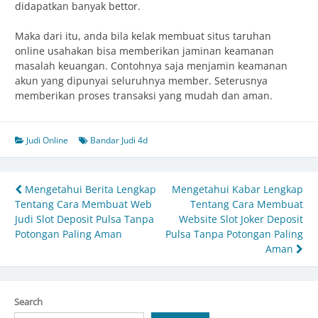
didapatkan banyak bettor.
Maka dari itu, anda bila kelak membuat situs taruhan
online usahakan bisa memberikan jaminan keamanan
masalah keuangan. Contohnya saja menjamin keamanan
akun yang dipunyai seluruhnya member. Seterusnya
memberikan proses transaksi yang mudah dan aman.
Judi Online
Bandar Judi 4d
Post
Mengetahui Berita Lengkap
Mengetahui Kabar Lengkap
Tentang Cara Membuat Web
Tentang Cara Membuat
navigation
Judi Slot Deposit Pulsa Tanpa
Website Slot Joker Deposit
Potongan Paling Aman
Pulsa Tanpa Potongan Paling
Aman
Search