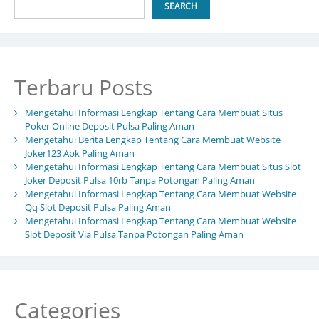
SEARCH
Terbaru Posts
Mengetahui Informasi Lengkap Tentang Cara Membuat Situs
Poker Online Deposit Pulsa Paling Aman
Mengetahui Berita Lengkap Tentang Cara Membuat Website
Joker123 Apk Paling Aman
Mengetahui Informasi Lengkap Tentang Cara Membuat Situs Slot
Joker Deposit Pulsa 10rb Tanpa Potongan Paling Aman
Mengetahui Informasi Lengkap Tentang Cara Membuat Website
Qq Slot Deposit Pulsa Paling Aman
Mengetahui Informasi Lengkap Tentang Cara Membuat Website
Slot Deposit Via Pulsa Tanpa Potongan Paling Aman
Categories