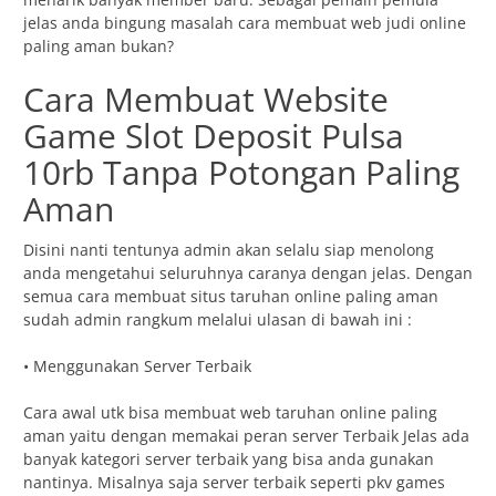
jelas anda bingung masalah cara membuat web judi online
paling aman bukan?
Cara Membuat Website
Game Slot Deposit Pulsa
10rb Tanpa Potongan Paling
Aman
Disini nanti tentunya admin akan selalu siap menolong
anda mengetahui seluruhnya caranya dengan jelas. Dengan
semua cara membuat situs taruhan online paling aman
sudah admin rangkum melalui ulasan di bawah ini :
• Menggunakan Server Terbaik
Cara awal utk bisa membuat web taruhan online paling
aman yaitu dengan memakai peran server Terbaik Jelas ada
banyak kategori server terbaik yang bisa anda gunakan
nantinya. Misalnya saja server terbaik seperti pkv games