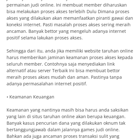
permainan judi online. Ini membuat member diharuskan
bisa melakukan proses akses terlebih Dulu Dimana proses
akses yang dilakukan akan memanfaatkan piranti gawai dan
koneksi internet. Pasti masalah proses akses sering meraih
ancaman. Banyak bettor yang mengeluh adanya internet
positif selama lakukan proses akses.
Sehingga dari itu, anda jika memiliki website taruhan online
harus memberikan jaminan keamanan proses akses kepada
seluruh member. Contohnya saja menyediakan link
alternatif atau server Terbaik Ini bisa membuat bettor
meraih proses akses mudah dan aman. Pastinya tanpa
adanya permasalahan internet positif.
• Keamanan Keuangan
Keamanan yang nantinya masih bisa harus anda saksikan
yang lain di situs taruhan online akan berupa keuangan.
Banyak kasus pencurian dana yang dilakukan oknum tak
bertanggungjawab dalam jalannya games judi online.
Bahkan ada juga ancaman proses transaksi sulit yang