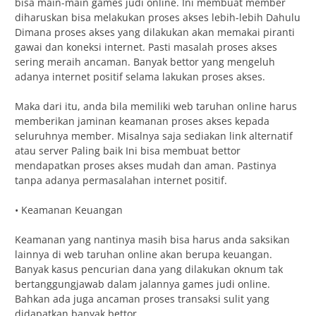
bisa main-main games judi online. Ini membuat member
diharuskan bisa melakukan proses akses lebih-lebih Dahulu
Dimana proses akses yang dilakukan akan memakai piranti
gawai dan koneksi internet. Pasti masalah proses akses
sering meraih ancaman. Banyak bettor yang mengeluh
adanya internet positif selama lakukan proses akses.
Maka dari itu, anda bila memiliki web taruhan online harus
memberikan jaminan keamanan proses akses kepada
seluruhnya member. Misalnya saja sediakan link alternatif
atau server Paling baik Ini bisa membuat bettor
mendapatkan proses akses mudah dan aman. Pastinya
tanpa adanya permasalahan internet positif.
• Keamanan Keuangan
Keamanan yang nantinya masih bisa harus anda saksikan
lainnya di web taruhan online akan berupa keuangan.
Banyak kasus pencurian dana yang dilakukan oknum tak
bertanggungjawab dalam jalannya games judi online.
Bahkan ada juga ancaman proses transaksi sulit yang
didapatkan banyak bettor.