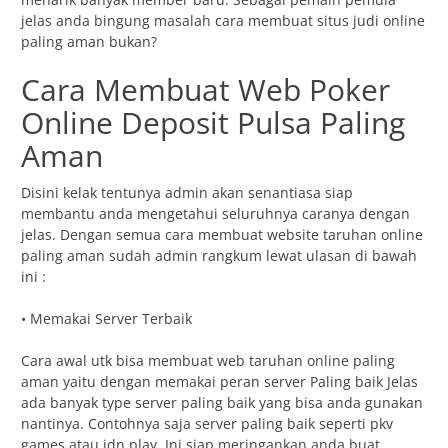
jelas anda bingung masalah cara membuat situs judi online
paling aman bukan?
Cara Membuat Web Poker
Online Deposit Pulsa Paling
Aman
Disini kelak tentunya admin akan senantiasa siap
membantu anda mengetahui seluruhnya caranya dengan
jelas. Dengan semua cara membuat website taruhan online
paling aman sudah admin rangkum lewat ulasan di bawah
ini :
• Memakai Server Terbaik
Cara awal utk bisa membuat web taruhan online paling
aman yaitu dengan memakai peran server Paling baik Jelas
ada banyak type server paling baik yang bisa anda gunakan
nantinya. Contohnya saja server paling baik seperti pkv
games atau idn play. Ini siap meringankan anda buat