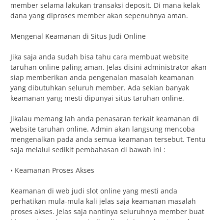
member selama lakukan transaksi deposit. Di mana kelak
dana yang diproses member akan sepenuhnya aman.
Mengenal Keamanan di Situs Judi Online
Jika saja anda sudah bisa tahu cara membuat website
taruhan online paling aman. Jelas disini administrator akan
siap memberikan anda pengenalan masalah keamanan
yang dibutuhkan seluruh member. Ada sekian banyak
keamanan yang mesti dipunyai situs taruhan online.
Jikalau memang lah anda penasaran terkait keamanan di
website taruhan online. Admin akan langsung mencoba
mengenalkan pada anda semua keamanan tersebut. Tentu
saja melalui sedikit pembahasan di bawah ini :
• Keamanan Proses Akses
Keamanan di web judi slot online yang mesti anda
perhatikan mula-mula kali jelas saja keamanan masalah
proses akses. Jelas saja nantinya seluruhnya member buat