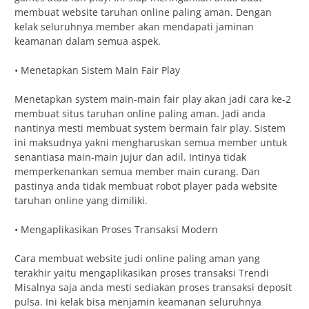
membuat website taruhan online paling aman. Dengan
kelak seluruhnya member akan mendapati jaminan
keamanan dalam semua aspek.
• Menetapkan Sistem Main Fair Play
Menetapkan system main-main fair play akan jadi cara ke-2
membuat situs taruhan online paling aman. Jadi anda
nantinya mesti membuat system bermain fair play. Sistem
ini maksudnya yakni mengharuskan semua member untuk
senantiasa main-main jujur dan adil. Intinya tidak
memperkenankan semua member main curang. Dan
pastinya anda tidak membuat robot player pada website
taruhan online yang dimiliki.
• Mengaplikasikan Proses Transaksi Modern
Cara membuat website judi online paling aman yang
terakhir yaitu mengaplikasikan proses transaksi Trendi
Misalnya saja anda mesti sediakan proses transaksi deposit
pulsa. Ini kelak bisa menjamin keamanan seluruhnya