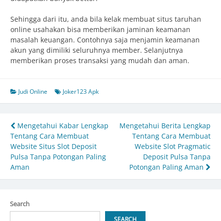
Sehingga dari itu, anda bila kelak membuat situs taruhan
online usahakan bisa memberikan jaminan keamanan
masalah keuangan. Contohnya saja menjamin keamanan
akun yang dimiliki seluruhnya member. Selanjutnya
memberikan proses transaksi yang mudah dan aman.
Judi Online
Joker123 Apk
Post
Mengetahui Kabar Lengkap
Mengetahui Berita Lengkap
Tentang Cara Membuat
Tentang Cara Membuat
navigation
Website Situs Slot Deposit
Website Slot Pragmatic
Pulsa Tanpa Potongan Paling
Deposit Pulsa Tanpa
Aman
Potongan Paling Aman
Search
SEARCH