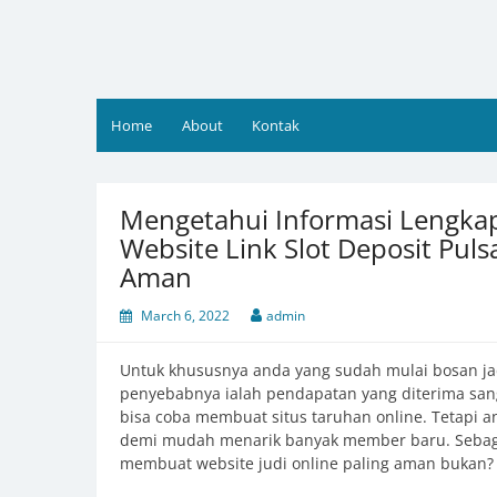
Skip
to
content
Home
About
Kontak
Mengetahui Informasi Lengka
Website Link Slot Deposit Pul
Aman
March 6, 2022
admin
Untuk khususnya anda yang sudah mulai bosan jad
penyebabnya ialah pendapatan yang diterima sang
bisa coba membuat situs taruhan online. Tetapi a
demi mudah menarik banyak member baru. Sebaga
membuat website judi online paling aman bukan?