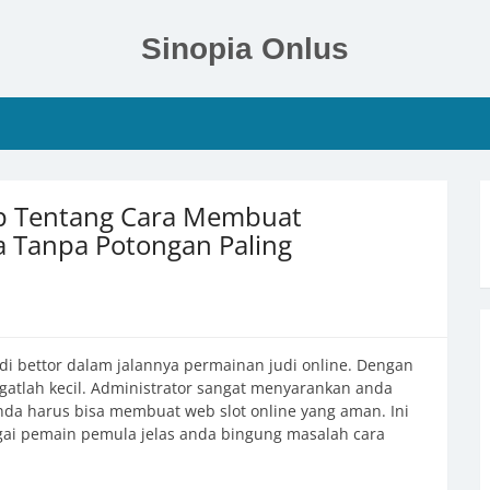
Sinopia Onlus
p Tentang Cara Membuat
sa Tanpa Potongan Paling
i bettor dalam jalannya permainan judi online. Dengan
atlah kecil. Administrator sangat menyarankan anda
nda harus bisa membuat web slot online yang aman. Ini
i pemain pemula jelas anda bingung masalah cara