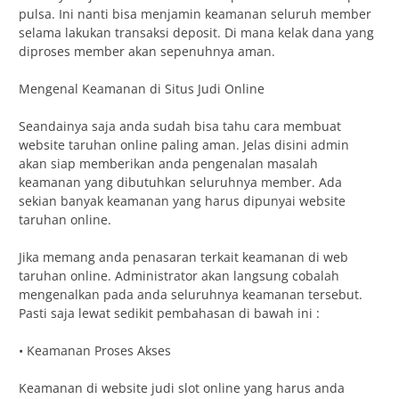
pulsa. Ini nanti bisa menjamin keamanan seluruh member
selama lakukan transaksi deposit. Di mana kelak dana yang
diproses member akan sepenuhnya aman.
Mengenal Keamanan di Situs Judi Online
Seandainya saja anda sudah bisa tahu cara membuat
website taruhan online paling aman. Jelas disini admin
akan siap memberikan anda pengenalan masalah
keamanan yang dibutuhkan seluruhnya member. Ada
sekian banyak keamanan yang harus dipunyai website
taruhan online.
Jika memang anda penasaran terkait keamanan di web
taruhan online. Administrator akan langsung cobalah
mengenalkan pada anda seluruhnya keamanan tersebut.
Pasti saja lewat sedikit pembahasan di bawah ini :
• Keamanan Proses Akses
Keamanan di website judi slot online yang harus anda