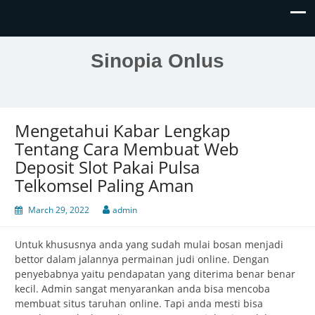
Sinopia Onlus
Mengetahui Kabar Lengkap
Tentang Cara Membuat Web
Deposit Slot Pakai Pulsa
Telkomsel Paling Aman
March 29, 2022
admin
Untuk khususnya anda yang sudah mulai bosan menjadi
bettor dalam jalannya permainan judi online. Dengan
penyebabnya yaitu pendapatan yang diterima benar benar
kecil. Admin sangat menyarankan anda bisa mencoba
membuat situs taruhan online. Tapi anda mesti bisa