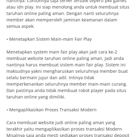
nantinya. Contohnya saja server terbaik seperti pkv games
atau idn play. Ini siap menolong anda untuk membuat situs
taruhan online paling aman. Dengan nanti seluruhnya
member akan memperoleh jaminan keamanan dalam
semua aspek.
• Menetapkan Sistem Main-main Fair Play
Menetapkan system main fair play akan jadi cara ke-2
membuat website taruhan online paling aman. Jadi anda
nantinya harus membuat sistem main fair play. Sistem ini
maksudnya yakni mengharuskan seluruhnya member buat
selalu bermain jujur dan adil. Intinya tidak
memperkenankan seluruhnya member main-main curang.
Dan pastinya anda tidak membuat robot player pada situs
taruhan online yang dimiliki.
• Mengaplikasikan Proses Transaksi Modern
Cara membuat website judi online paling aman yang
terakhir yaitu mengaplikasikan proses transaksi Modern
Misalnya saja anda mesti sediakan proses transaksi deposit