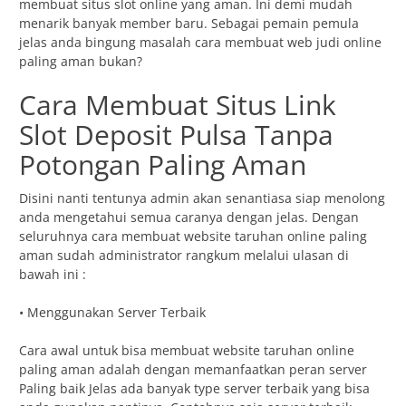
membuat situs slot online yang aman. Ini demi mudah
menarik banyak member baru. Sebagai pemain pemula
jelas anda bingung masalah cara membuat web judi online
paling aman bukan?
Cara Membuat Situs Link
Slot Deposit Pulsa Tanpa
Potongan Paling Aman
Disini nanti tentunya admin akan senantiasa siap menolong
anda mengetahui semua caranya dengan jelas. Dengan
seluruhnya cara membuat website taruhan online paling
aman sudah administrator rangkum melalui ulasan di
bawah ini :
• Menggunakan Server Terbaik
Cara awal untuk bisa membuat website taruhan online
paling aman adalah dengan memanfaatkan peran server
Paling baik Jelas ada banyak type server terbaik yang bisa