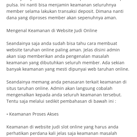
pulsa. Ini nanti bisa menjamin keamanan seluruhnya
member selama lakukan transaksi deposit. Dimana nanti
dana yang diproses member akan sepenuhnya aman.
Mengenal Keamanan di Website Judi Online
Seandainya saja anda sudah bisa tahu cara membuat
website taruhan online paling aman. Jelas disini admin
akan siap memberikan anda pengenalan masalah
keamanan yang dibutuhkan seluruh member. Ada sekian
banyak keamanan yang mesti dipunyai web taruhan online.
Seandainya memang anda penasaran terkait keamanan di
situs taruhan online. Admin akan langsung cobalah
mengenalkan kepada anda seluruh keamanan tersebut.
Tentu saja melalui sedikit pembahasan di bawah ini :
• Keamanan Proses Akses
Keamanan di website judi slot online yang harus anda
perhatikan perdana kali jelas saja keamanan masalah