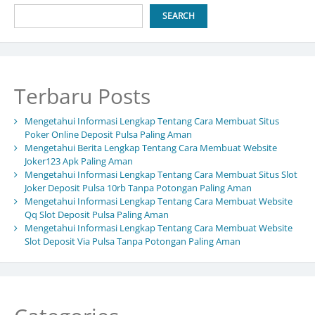
SEARCH
Terbaru Posts
Mengetahui Informasi Lengkap Tentang Cara Membuat Situs
Poker Online Deposit Pulsa Paling Aman
Mengetahui Berita Lengkap Tentang Cara Membuat Website
Joker123 Apk Paling Aman
Mengetahui Informasi Lengkap Tentang Cara Membuat Situs Slot
Joker Deposit Pulsa 10rb Tanpa Potongan Paling Aman
Mengetahui Informasi Lengkap Tentang Cara Membuat Website
Qq Slot Deposit Pulsa Paling Aman
Mengetahui Informasi Lengkap Tentang Cara Membuat Website
Slot Deposit Via Pulsa Tanpa Potongan Paling Aman