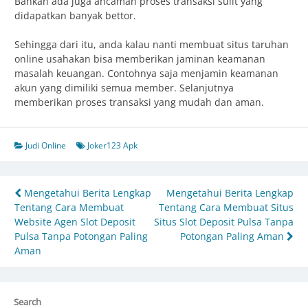
Bahkan ada juga ancaman proses transaksi sulit yang
didapatkan banyak bettor.
Sehingga dari itu, anda kalau nanti membuat situs taruhan
online usahakan bisa memberikan jaminan keamanan
masalah keuangan. Contohnya saja menjamin keamanan
akun yang dimiliki semua member. Selanjutnya
memberikan proses transaksi yang mudah dan aman.
Judi Online
Joker123 Apk
Post
Mengetahui Berita Lengkap
Mengetahui Berita Lengkap
Tentang Cara Membuat
Tentang Cara Membuat Situs
navigation
Website Agen Slot Deposit
Situs Slot Deposit Pulsa Tanpa
Pulsa Tanpa Potongan Paling
Potongan Paling Aman
Aman
Search