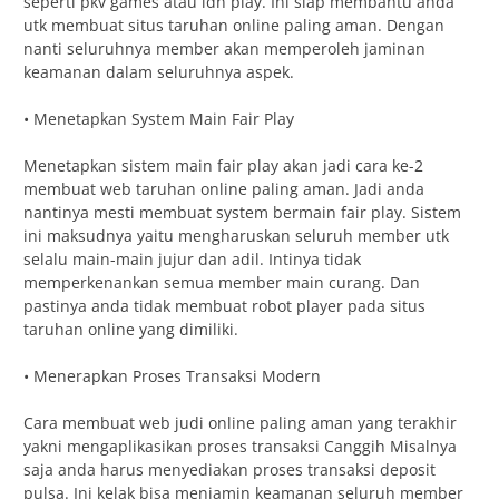
seperti pkv games atau idn play. Ini siap membantu anda
utk membuat situs taruhan online paling aman. Dengan
nanti seluruhnya member akan memperoleh jaminan
keamanan dalam seluruhnya aspek.
• Menetapkan System Main Fair Play
Menetapkan sistem main fair play akan jadi cara ke-2
membuat web taruhan online paling aman. Jadi anda
nantinya mesti membuat system bermain fair play. Sistem
ini maksudnya yaitu mengharuskan seluruh member utk
selalu main-main jujur dan adil. Intinya tidak
memperkenankan semua member main curang. Dan
pastinya anda tidak membuat robot player pada situs
taruhan online yang dimiliki.
• Menerapkan Proses Transaksi Modern
Cara membuat web judi online paling aman yang terakhir
yakni mengaplikasikan proses transaksi Canggih Misalnya
saja anda harus menyediakan proses transaksi deposit
pulsa. Ini kelak bisa menjamin keamanan seluruh member