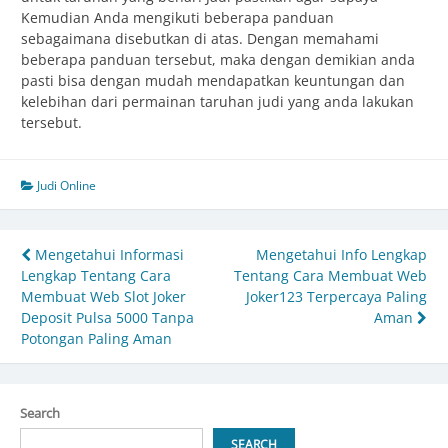
Kemudian Anda mengikuti beberapa panduan
sebagaimana disebutkan di atas. Dengan memahami
beberapa panduan tersebut, maka dengan demikian anda
pasti bisa dengan mudah mendapatkan keuntungan dan
kelebihan dari permainan taruhan judi yang anda lakukan
tersebut.
Judi Online
Post
Mengetahui Informasi
Mengetahui Info Lengkap
Lengkap Tentang Cara
Tentang Cara Membuat Web
navigation
Membuat Web Slot Joker
Joker123 Terpercaya Paling
Deposit Pulsa 5000 Tanpa
Aman
Potongan Paling Aman
Search
SEARCH