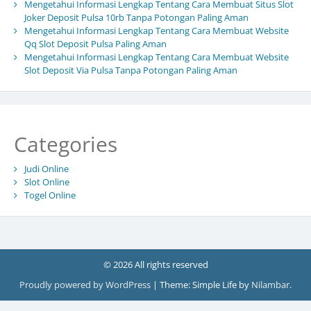
Mengetahui Informasi Lengkap Tentang Cara Membuat Situs Slot
Joker Deposit Pulsa 10rb Tanpa Potongan Paling Aman
Mengetahui Informasi Lengkap Tentang Cara Membuat Website
Qq Slot Deposit Pulsa Paling Aman
Mengetahui Informasi Lengkap Tentang Cara Membuat Website
Slot Deposit Via Pulsa Tanpa Potongan Paling Aman
Categories
Judi Online
Slot Online
Togel Online
© 2026 All rights reserved
Proudly powered by WordPress
|
Theme: Simple Life by
Nilambar
.