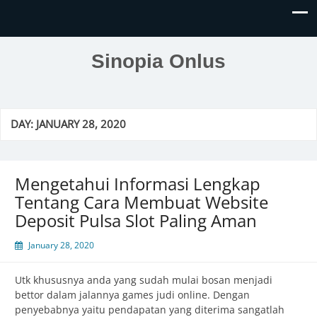
Sinopia Onlus
DAY:
JANUARY 28, 2020
Mengetahui Informasi Lengkap
Tentang Cara Membuat Website
Deposit Pulsa Slot Paling Aman
January 28, 2020
Utk khususnya anda yang sudah mulai bosan menjadi
bettor dalam jalannya games judi online. Dengan
penyebabnya yaitu pendapatan yang diterima sangatlah