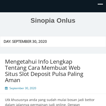
Sinopia Onlus
DAY:
SEPTEMBER 30, 2020
Mengetahui Info Lengkap
Tentang Cara Membuat Web
Situs Slot Deposit Pulsa Paling
Aman
September 30, 2020
Utk khususnya anda yang sudah mulai bosan jadi bettor
dalam jalannya permainan judi online. Dengan