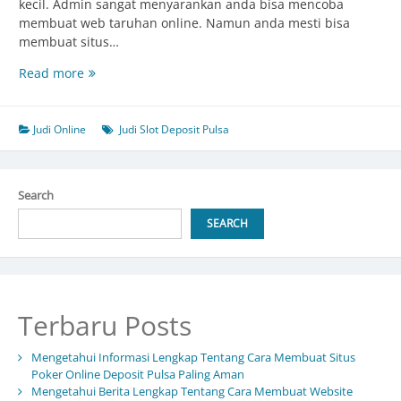
kecil. Admin sangat menyarankan anda bisa mencoba
membuat web taruhan online. Namun anda mesti bisa
membuat situs…
Mengetahui
Read more
Informasi
Lengkap
Tentang
Judi Online
Judi Slot Deposit Pulsa
Cara
Membuat
Website
Search
Slot
Deposit
SEARCH
Pulsa
Indosat
Paling
Aman
Terbaru Posts
Mengetahui Informasi Lengkap Tentang Cara Membuat Situs
Poker Online Deposit Pulsa Paling Aman
Mengetahui Berita Lengkap Tentang Cara Membuat Website