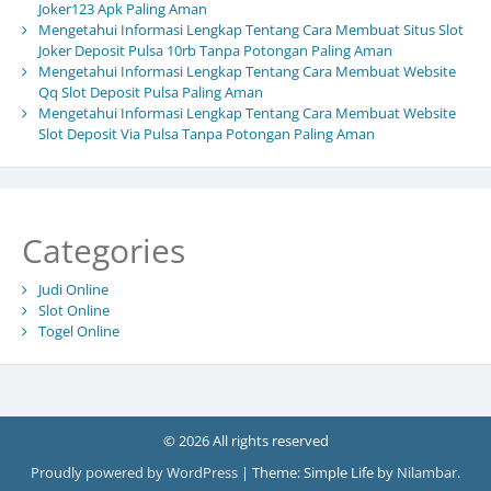
Joker123 Apk Paling Aman
Mengetahui Informasi Lengkap Tentang Cara Membuat Situs Slot
Joker Deposit Pulsa 10rb Tanpa Potongan Paling Aman
Mengetahui Informasi Lengkap Tentang Cara Membuat Website
Qq Slot Deposit Pulsa Paling Aman
Mengetahui Informasi Lengkap Tentang Cara Membuat Website
Slot Deposit Via Pulsa Tanpa Potongan Paling Aman
Categories
Judi Online
Slot Online
Togel Online
© 2026 All rights reserved
Proudly powered by WordPress
|
Theme: Simple Life by
Nilambar
.