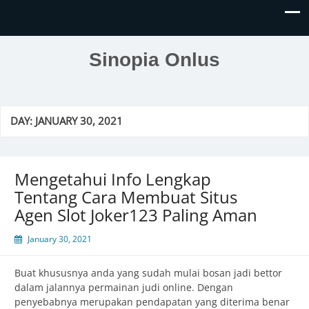
Sinopia Onlus
DAY:
JANUARY 30, 2021
Mengetahui Info Lengkap
Tentang Cara Membuat Situs
Agen Slot Joker123 Paling Aman
January 30, 2021
Buat khususnya anda yang sudah mulai bosan jadi bettor
dalam jalannya permainan judi online. Dengan
penyebabnya merupakan pendapatan yang diterima benar