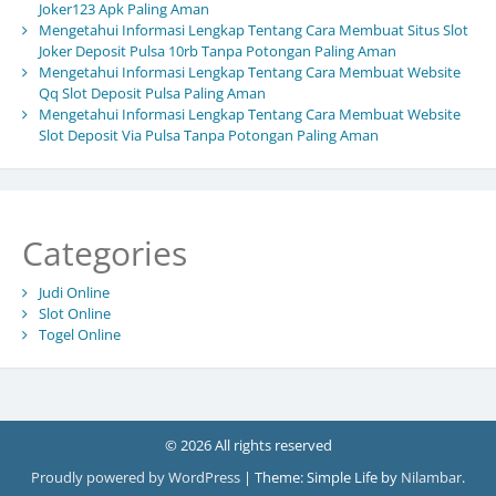
Joker123 Apk Paling Aman
Mengetahui Informasi Lengkap Tentang Cara Membuat Situs Slot
Joker Deposit Pulsa 10rb Tanpa Potongan Paling Aman
Mengetahui Informasi Lengkap Tentang Cara Membuat Website
Qq Slot Deposit Pulsa Paling Aman
Mengetahui Informasi Lengkap Tentang Cara Membuat Website
Slot Deposit Via Pulsa Tanpa Potongan Paling Aman
Categories
Judi Online
Slot Online
Togel Online
© 2026 All rights reserved
Proudly powered by WordPress
|
Theme: Simple Life by
Nilambar
.