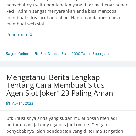
penyebabnya yaitu pendapatan yang diterima benar benar
kecil. Admin sangat menyarankan anda bisa mencoba
membuat situs taruhan online. Namun anda mesti bisa
membuat web slot…
Mengetahui
Read more
Informasi
Lengkap
Tentang
Judi Online
Slot Deposit Pulsa 5000 Tanpa Potongan
Cara
Membuat
Website
Mengetahui Berita Lengkap
Agen
Tentang Cara Membuat Situs
Slot
Agen Slot Joker123 Paling Aman
Deposit
Pulsa
April 1, 2022
Tanpa
Potongan
Paling
Utk khususnya anda yang sudah mulai bosan menjadi
Aman
bettor dalam jalannya games judi online. Dengan
penyebabnya ialah pendapatan yang di terima sangatlah