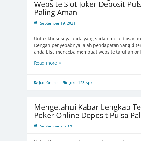
Website Slot Joker Deposit Pu
Slot
Paling Aman
Deposit
Pulsa
September 19, 2021
Tanpa
Potongan
Paling
Untuk khususnya anda yang sudah mulai bosan men
Aman
Dengan penyebabnya ialah pendapatan yang diter
anda bisa mencoba membuat website taruhan onlin
Mengetahui
Read more
Info
Lengkap
Tentang
Judi Online
Joker123 Apk
Cara
Membuat
Website
Mengetahui Kabar Lengkap T
Slot
Poker Online Deposit Pulsa Pa
Joker
Deposit
September 2, 2020
Pulsa
5000