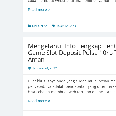
coba membuat website taruhan online. Namun an
Mengetahui
Read more
Informasi
Lengkap
Tentang
Judi Online
Joker123 Apk
Cara
Membuat
Situs
Mengetahui Info Lengkap Ten
Game
Game Slot Deposit Pulsa 10rb
Slot
Aman
Deposit
Pulsa
January 24, 2022
10rb
Tanpa
Potongan
Buat khususnya anda yang sudah mulai bosan men
Paling
penyebabnya adalah pendapatan yang diterima sa
Aman
bisa cobalah membuat web taruhan online. Tapi a
Mengetahui
Read more
Info
Lengkap