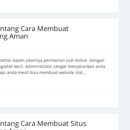
entang Cara Membuat
ling Aman
bettor dalam jalannya permainan judi online. Dengan
gatlah kecil. Administrator sangat menyarankan anda
api anda mesti bisa membuat website slot…
entang Cara Membuat Situs