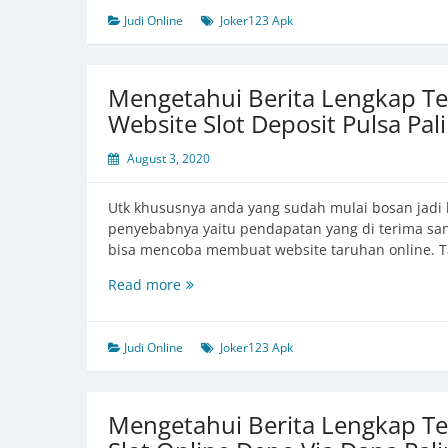
Tentang
Judi Online
Joker123 Apk
Cara
Membuat
Website
Mengetahui Berita Lengkap T
Joker123
Website Slot Deposit Pulsa Pa
Terbaru
Paling
August 3, 2020
Aman
Utk khususnya anda yang sudah mulai bosan jadi 
penyebabnya yaitu pendapatan yang di terima san
bisa mencoba membuat website taruhan online. T
Mengetahui
Read more
Berita
Lengkap
Tentang
Judi Online
Joker123 Apk
Cara
Membuat
Website
Mengetahui Berita Lengkap T
Slot