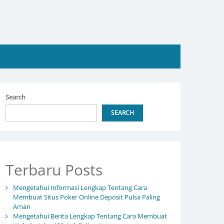
Search
SEARCH
Terbaru Posts
Mengetahui Informasi Lengkap Tentang Cara
Membuat Situs Poker Online Deposit Pulsa Paling
Aman
Mengetahui Berita Lengkap Tentang Cara Membuat