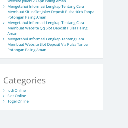
Website Joker123 Apk Paling Aman
Mengetahui Informasi Lengkap Tentang Cara
Membuat Situs Slot Joker Deposit Pulsa 10rb Tanpa
Potongan Paling Aman
Mengetahui Informasi Lengkap Tentang Cara
Membuat Website Qq Slot Deposit Pulsa Paling
Aman
Mengetahui Informasi Lengkap Tentang Cara
Membuat Website Slot Deposit Via Pulsa Tanpa
Potongan Paling Aman
Categories
Judi Online
Slot Online
Togel Online