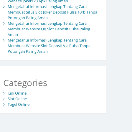
Website Joker123 Apk Paling Aman
Mengetahui Informasi Lengkap Tentang Cara
Membuat Situs Slot Joker Deposit Pulsa 10rb Tanpa
Potongan Paling Aman
Mengetahui Informasi Lengkap Tentang Cara
Membuat Website Qq Slot Deposit Pulsa Paling
Aman
Mengetahui Informasi Lengkap Tentang Cara
Membuat Website Slot Deposit Via Pulsa Tanpa
Potongan Paling Aman
Categories
Judi Online
Slot Online
Togel Online