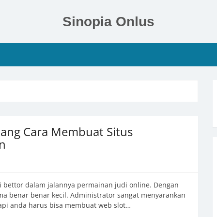
Sinopia Onlus
tang Cara Membuat Situs
an
 bettor dalam jalannya permainan judi online. Dengan
 benar benar kecil. Administrator sangat menyarankan
api anda harus bisa membuat web slot…