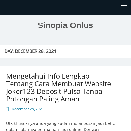
Sinopia Onlus
DAY:
DECEMBER 28, 2021
Mengetahui Info Lengkap
Tentang Cara Membuat Website
Joker123 Deposit Pulsa Tanpa
Potongan Paling Aman
December 28, 2021
Utk khususnya anda yang sudah mulai bosan jadi bettor
dalam jalannya permainan judi online. Dengan