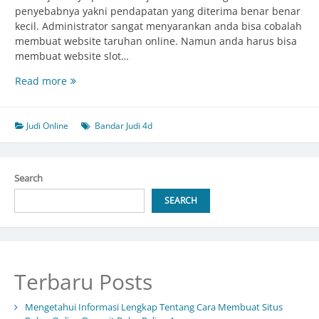
penyebabnya yakni pendapatan yang diterima benar benar
kecil. Administrator sangat menyarankan anda bisa cobalah
membuat website taruhan online. Namun anda harus bisa
membuat website slot…
Mengetahui
Read more
Info
Lengkap
Tentang
Judi Online
Bandar Judi 4d
Cara
Membuat
Website
Search
Joker123
Deposit
SEARCH
Pulsa
Tanpa
Potongan
Paling
Terbaru Posts
Aman
Mengetahui Informasi Lengkap Tentang Cara Membuat Situs