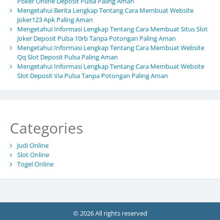
Poker Online Deposit Pulsa Paling Aman
Mengetahui Berita Lengkap Tentang Cara Membuat Website
Joker123 Apk Paling Aman
Mengetahui Informasi Lengkap Tentang Cara Membuat Situs Slot
Joker Deposit Pulsa 10rb Tanpa Potongan Paling Aman
Mengetahui Informasi Lengkap Tentang Cara Membuat Website
Qq Slot Deposit Pulsa Paling Aman
Mengetahui Informasi Lengkap Tentang Cara Membuat Website
Slot Deposit Via Pulsa Tanpa Potongan Paling Aman
Categories
Judi Online
Slot Online
Togel Online
© 2026 All rights reserved