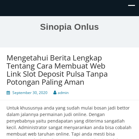
Sinopia Onlus
Mengetahui Berita Lengkap
Tentang Cara Membuat Web
Link Slot Deposit Pulsa Tanpa
Potongan Paling Aman
September 30, 2020
admin
Untuk khususnya anda yang sudah mulai bosan jadi bettor
dalam jalannya permainan judi online. Dengan
penyebabnya yaitu pendapatan yang diterima sangatlah
kecil. Administrator sangat menyarankan anda bisa cobalah
membuat web taruhan online. Tapi anda mesti bisa