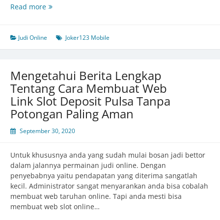
Mengetahui
Read more
Informasi
Lengkap
Tentang
Judi Online
Joker123 Mobile
Cara
Membuat
Web
Mengetahui Berita Lengkap
Judi
Tentang Cara Membuat Web
Slot
Link Slot Deposit Pulsa Tanpa
Deposit
Pulsa
Potongan Paling Aman
Paling
Aman
September 30, 2020
Untuk khususnya anda yang sudah mulai bosan jadi bettor
dalam jalannya permainan judi online. Dengan
penyebabnya yaitu pendapatan yang diterima sangatlah
kecil. Administrator sangat menyarankan anda bisa cobalah
membuat web taruhan online. Tapi anda mesti bisa
membuat web slot online…