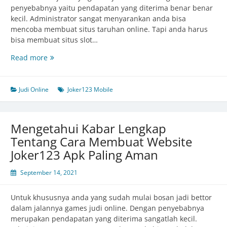
penyebabnya yaitu pendapatan yang diterima benar benar
kecil. Administrator sangat menyarankan anda bisa
mencoba membuat situs taruhan online. Tapi anda harus
bisa membuat situs slot…
Mengetahui
Read more
Kabar
Lengkap
Tentang
Judi Online
Joker123 Mobile
Cara
Membuat
Web
Mengetahui Kabar Lengkap
Daftar
Tentang Cara Membuat Website
Slot
Joker123 Apk Paling Aman
Deposit
Pulsa
September 14, 2021
Paling
Aman
Untuk khususnya anda yang sudah mulai bosan jadi bettor
dalam jalannya games judi online. Dengan penyebabnya
merupakan pendapatan yang diterima sangatlah kecil.