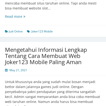
mencoba membuat situs taruhan online. Tapi anda mesti
bisa membuat website slot…
Mengetahui
Read more
Informasi
Lengkap
Tentang
Judi Online
Joker123 Mobile
Cara
Membuat
Website
Mengetahui Informasi Lengkap
Slot
Tentang Cara Membuat Web
Pragmatic
Joker123 Mobile Paling Aman
Deposit
Pulsa
May 21, 2021
Tanpa
Potongan
Paling
Untuk khususnya anda yang sudah mulai bosan menjadi
Aman
bettor dalam jalannya games judi online. Dengan
penyebabnya yakni pendapatan yang diterima sangatlah
kecil. Admin sangat menyarankan anda bisa coba membuat
web taruhan online. Namun anda harus bisa membuat