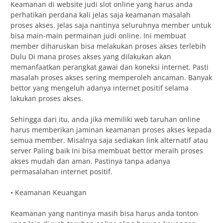
Keamanan di website judi slot online yang harus anda
perhatikan perdana kali jelas saja keamanan masalah
proses akses. Jelas saja nantinya seluruhnya member untuk
bisa main-main permainan judi online. Ini membuat
member diharuskan bisa melakukan proses akses terlebih
Dulu Di mana proses akses yang dilakukan akan
memanfaatkan perangkat gawai dan koneksi internet. Pasti
masalah proses akses sering memperoleh ancaman. Banyak
bettor yang mengeluh adanya internet positif selama
lakukan proses akses.
Sehingga dari itu, anda jika memiliki web taruhan online
harus memberikan jaminan keamanan proses akses kepada
semua member. Misalnya saja sediakan link alternatif atau
server Paling baik Ini bisa membuat bettor meraih proses
akses mudah dan aman. Pastinya tanpa adanya
permasalahan internet positif.
• Keamanan Keuangan
Keamanan yang nantinya masih bisa harus anda tonton