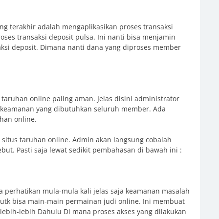
g terakhir adalah mengaplikasikan proses transaksi
ses transaksi deposit pulsa. Ini nanti bisa menjamin
ksi deposit. Dimana nanti dana yang diproses member
aruhan online paling aman. Jelas disini administrator
 keamanan yang dibutuhkan seluruh member. Ada
han online.
situs taruhan online. Admin akan langsung cobalah
. Pasti saja lewat sedikit pembahasan di bawah ini :
da perhatikan mula-mula kali jelas saja keamanan masalah
 utk bisa main-main permainan judi online. Ini membuat
ebih-lebih Dahulu Di mana proses akses yang dilakukan