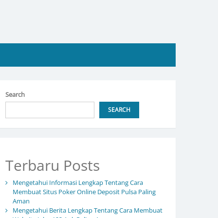
Search
SEARCH
Terbaru Posts
Mengetahui Informasi Lengkap Tentang Cara
Membuat Situs Poker Online Deposit Pulsa Paling
Aman
Mengetahui Berita Lengkap Tentang Cara Membuat