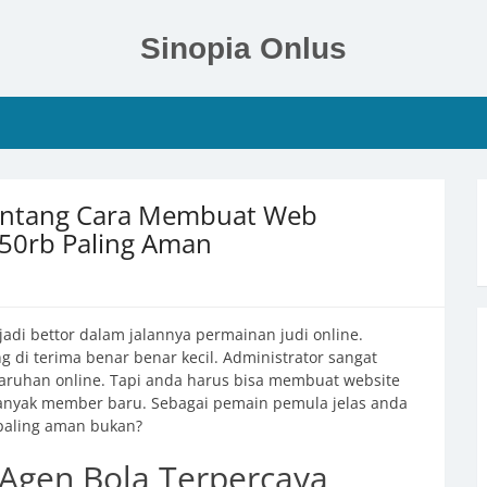
Sinopia Onlus
entang Cara Membuat Web
 50rb Paling Aman
di bettor dalam jalannya permainan judi online.
i terima benar benar kecil. Administrator sangat
uhan online. Tapi anda harus bisa membuat website
banyak member baru. Sebagai pemain pemula jelas anda
 paling aman bukan?
Agen Bola Terpercaya