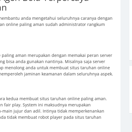
an
ap membantu anda mengetahui seluruhnya caranya dengan
an online paling aman sudah administrator rangkum
ne paling aman merupakan dengan memakai peran server
yang bisa anda gunakan nantinya. Misalnya saja server
 siap menolong anda untuk membuat situs taruhan online
memperoleh jaminan keamanan dalam seluruhnya aspek.
ara kedua membuat situs taruhan online paling aman.
n fair play. System ini maksudnya merupakan
main jujur dan adil. Intinya tidak memperkenankan
da tidak membuat robot player pada situs taruhan