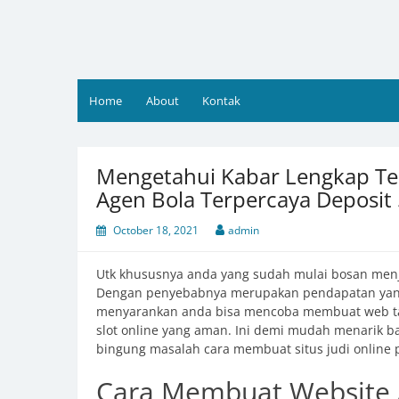
Skip
to
content
Home
About
Kontak
Mengetahui Kabar Lengkap T
Agen Bola Terpercaya Deposit
October 18, 2021
admin
Utk khususnya anda yang sudah mulai bosan menja
Dengan penyebabnya merupakan pendapatan yang d
menyarankan anda bisa mencoba membuat web tar
slot online yang aman. Ini demi mudah menarik 
bingung masalah cara membuat situs judi online
Cara Membuat Website 