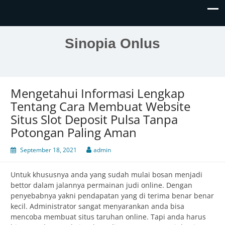
Sinopia Onlus
Mengetahui Informasi Lengkap
Tentang Cara Membuat Website
Situs Slot Deposit Pulsa Tanpa
Potongan Paling Aman
September 18, 2021
admin
Untuk khususnya anda yang sudah mulai bosan menjadi
bettor dalam jalannya permainan judi online. Dengan
penyebabnya yakni pendapatan yang di terima benar benar
kecil. Administrator sangat menyarankan anda bisa
mencoba membuat situs taruhan online. Tapi anda harus