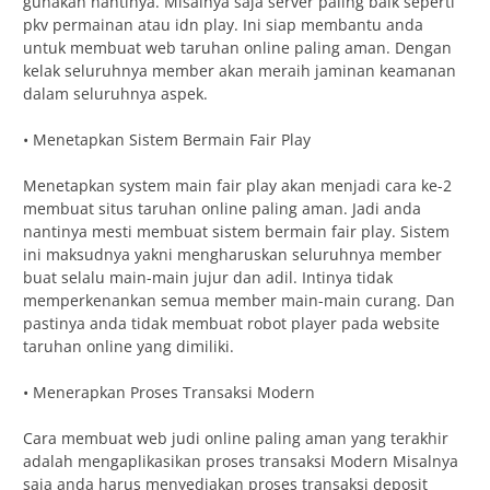
gunakan nantinya. Misalnya saja server paling baik seperti
pkv permainan atau idn play. Ini siap membantu anda
untuk membuat web taruhan online paling aman. Dengan
kelak seluruhnya member akan meraih jaminan keamanan
dalam seluruhnya aspek.
• Menetapkan Sistem Bermain Fair Play
Menetapkan system main fair play akan menjadi cara ke-2
membuat situs taruhan online paling aman. Jadi anda
nantinya mesti membuat sistem bermain fair play. Sistem
ini maksudnya yakni mengharuskan seluruhnya member
buat selalu main-main jujur dan adil. Intinya tidak
memperkenankan semua member main-main curang. Dan
pastinya anda tidak membuat robot player pada website
taruhan online yang dimiliki.
• Menerapkan Proses Transaksi Modern
Cara membuat web judi online paling aman yang terakhir
adalah mengaplikasikan proses transaksi Modern Misalnya
saja anda harus menyediakan proses transaksi deposit