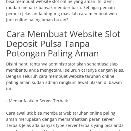
bisa membuat website slot online yang aman. Ini demi
mudah menarik banyak member baru. Sebagai pemain
pemula jelas anda bingung masalah cara membuat web
judi online paling aman bukan?
Cara Membuat Website Slot
Deposit Pulsa Tanpa
Potongan Paling Aman
Disini nanti tentunya administrator akan senantiasa siap
membantu anda mengetahui seluruh caranya dengan jelas.
Dengan seluruh cara membuat website taruhan online
paling aman sudah admin rangkum lewat ulasan di bawah
ini :
• Memanfaatkan Server Terbaik
Cara awal utk bisa membuat web taruhan online paling
aman merupakan dengan memanfaatkan peran server
Terbaik Jelas ada banyak type server terbaik yang bisa anda