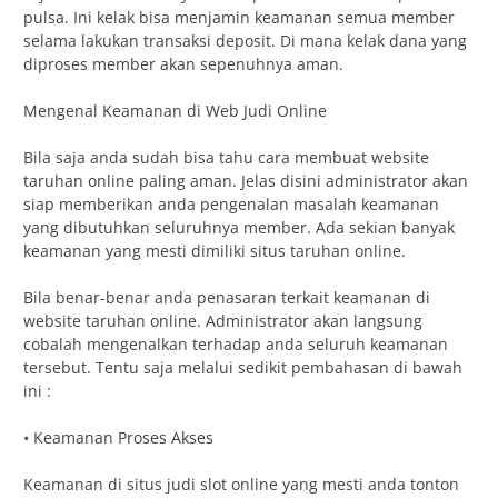
pulsa. Ini kelak bisa menjamin keamanan semua member
selama lakukan transaksi deposit. Di mana kelak dana yang
diproses member akan sepenuhnya aman.
Mengenal Keamanan di Web Judi Online
Bila saja anda sudah bisa tahu cara membuat website
taruhan online paling aman. Jelas disini administrator akan
siap memberikan anda pengenalan masalah keamanan
yang dibutuhkan seluruhnya member. Ada sekian banyak
keamanan yang mesti dimiliki situs taruhan online.
Bila benar-benar anda penasaran terkait keamanan di
website taruhan online. Administrator akan langsung
cobalah mengenalkan terhadap anda seluruh keamanan
tersebut. Tentu saja melalui sedikit pembahasan di bawah
ini :
• Keamanan Proses Akses
Keamanan di situs judi slot online yang mesti anda tonton