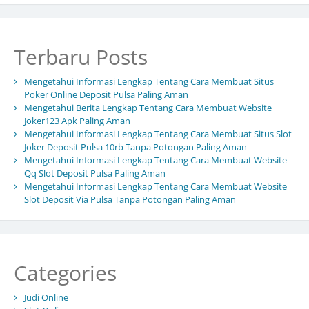
Terbaru Posts
Mengetahui Informasi Lengkap Tentang Cara Membuat Situs
Poker Online Deposit Pulsa Paling Aman
Mengetahui Berita Lengkap Tentang Cara Membuat Website
Joker123 Apk Paling Aman
Mengetahui Informasi Lengkap Tentang Cara Membuat Situs Slot
Joker Deposit Pulsa 10rb Tanpa Potongan Paling Aman
Mengetahui Informasi Lengkap Tentang Cara Membuat Website
Qq Slot Deposit Pulsa Paling Aman
Mengetahui Informasi Lengkap Tentang Cara Membuat Website
Slot Deposit Via Pulsa Tanpa Potongan Paling Aman
Categories
Judi Online