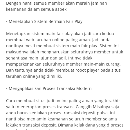
Dengan nanti semua member akan meraih jaminan
keamanan dalam semua aspek.
• Menetapkan Sistem Bermain Fair Play
Menetapkan sistem main fair play akan jadi cara kedua
membuat web taruhan online paling aman. Jadi anda
nantinya mesti membuat sistem main fair play. Sistem ini
maksudnya ialah mengharuskan seluruhnya member untuk
senantiasa main jujur dan adil. Intinya tidak
memperkenankan seluruhnya member main-main curang.
Dan tentunya anda tidak membuat robot player pada situs
taruhan online yang dimiliki.
• Mengaplikasikan Proses Transaksi Modern
Cara membuat situs judi online paling aman yang terakhir
yaitu menerapkan proses transaksi Canggih Misalnya saja
anda harus sediakan proses transaksi deposit pulsa. Ini
nanti bisa menjamin keamanan seluruh member selama
lakukan transaksi deposit. Dimana kelak dana yang diproses