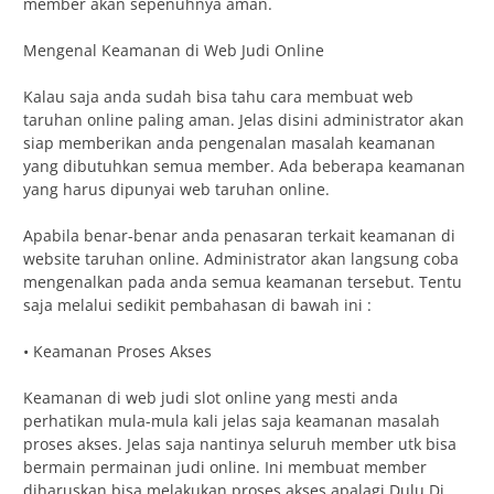
member akan sepenuhnya aman.
Mengenal Keamanan di Web Judi Online
Kalau saja anda sudah bisa tahu cara membuat web
taruhan online paling aman. Jelas disini administrator akan
siap memberikan anda pengenalan masalah keamanan
yang dibutuhkan semua member. Ada beberapa keamanan
yang harus dipunyai web taruhan online.
Apabila benar-benar anda penasaran terkait keamanan di
website taruhan online. Administrator akan langsung coba
mengenalkan pada anda semua keamanan tersebut. Tentu
saja melalui sedikit pembahasan di bawah ini :
• Keamanan Proses Akses
Keamanan di web judi slot online yang mesti anda
perhatikan mula-mula kali jelas saja keamanan masalah
proses akses. Jelas saja nantinya seluruh member utk bisa
bermain permainan judi online. Ini membuat member
diharuskan bisa melakukan proses akses apalagi Dulu Di