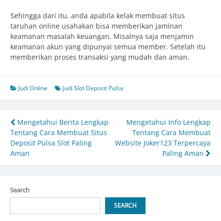
Sehingga dari itu, anda apabila kelak membuat situs
taruhan online usahakan bisa memberikan jaminan
keamanan masalah keuangan. Misalnya saja menjamin
keamanan akun yang dipunyai semua member. Setelah itu
memberikan proses transaksi yang mudah dan aman.
Judi Online
Judi Slot Deposit Pulsa
Post
Mengetahui Berita Lengkap
Mengetahui Info Lengkap
Tentang Cara Membuat Situs
Tentang Cara Membuat
navigation
Deposit Pulsa Slot Paling
Website Joker123 Terpercaya
Aman
Paling Aman
Search
SEARCH