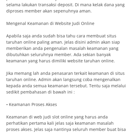
selama lakukan transaksi deposit. Di mana kelak dana yang
diproses member akan sepenuhnya aman.
Mengenal Keamanan di Website Judi Online
Apabila saja anda sudah bisa tahu cara membuat situs
taruhan online paling aman. Jelas disini admin akan siap
memberikan anda pengenalan masalah keamanan yang
dibutuhkan seluruhnya member. Ada sekian banyak
keamanan yang harus dimiliki website taruhan online.
Jika memang lah anda penasaran terkait keamanan di situs
taruhan online. Admin akan langsung coba mengenalkan
kepada anda semua keamanan tersebut. Tentu saja melalui
sedikit pembahasan di bawah ini :
• Keamanan Proses Akses
Keamanan di web judi slot online yang harus anda
perhatikan pertama kali jelas saja keamanan masalah
proses akses. Jelas saja nantinya seluruh member buat bisa