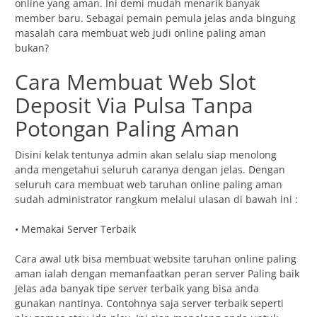
online yang aman. Ini demi mudah menarik banyak
member baru. Sebagai pemain pemula jelas anda bingung
masalah cara membuat web judi online paling aman
bukan?
Cara Membuat Web Slot
Deposit Via Pulsa Tanpa
Potongan Paling Aman
Disini kelak tentunya admin akan selalu siap menolong
anda mengetahui seluruh caranya dengan jelas. Dengan
seluruh cara membuat web taruhan online paling aman
sudah administrator rangkum melalui ulasan di bawah ini :
• Memakai Server Terbaik
Cara awal utk bisa membuat website taruhan online paling
aman ialah dengan memanfaatkan peran server Paling baik
Jelas ada banyak tipe server terbaik yang bisa anda
gunakan nantinya. Contohnya saja server terbaik seperti