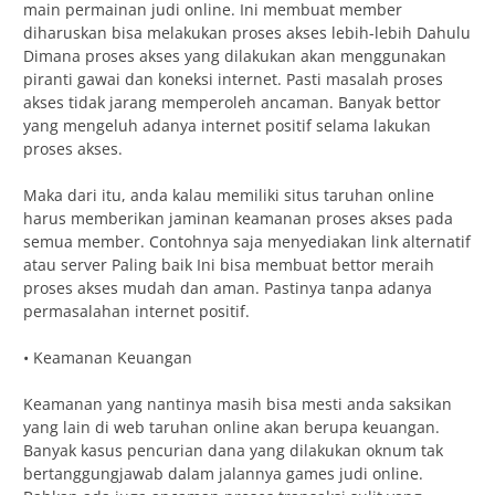
main permainan judi online. Ini membuat member
diharuskan bisa melakukan proses akses lebih-lebih Dahulu
Dimana proses akses yang dilakukan akan menggunakan
piranti gawai dan koneksi internet. Pasti masalah proses
akses tidak jarang memperoleh ancaman. Banyak bettor
yang mengeluh adanya internet positif selama lakukan
proses akses.
Maka dari itu, anda kalau memiliki situs taruhan online
harus memberikan jaminan keamanan proses akses pada
semua member. Contohnya saja menyediakan link alternatif
atau server Paling baik Ini bisa membuat bettor meraih
proses akses mudah dan aman. Pastinya tanpa adanya
permasalahan internet positif.
• Keamanan Keuangan
Keamanan yang nantinya masih bisa mesti anda saksikan
yang lain di web taruhan online akan berupa keuangan.
Banyak kasus pencurian dana yang dilakukan oknum tak
bertanggungjawab dalam jalannya games judi online.