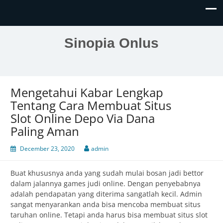
Sinopia Onlus
Mengetahui Kabar Lengkap
Tentang Cara Membuat Situs
Slot Online Depo Via Dana
Paling Aman
December 23, 2020
admin
Buat khususnya anda yang sudah mulai bosan jadi bettor
dalam jalannya games judi online. Dengan penyebabnya
adalah pendapatan yang diterima sangatlah kecil. Admin
sangat menyarankan anda bisa mencoba membuat situs
taruhan online. Tetapi anda harus bisa membuat situs slot