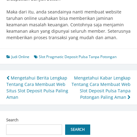
Maka dari itu, anda seandainya nanti membuat website
taruhan online usahakan bisa memberikan jaminan
keamanan masalah keuangan. Contohnya saja menjamin
keamanan akun yang dipunyai seluruh member. Seterusnya
memberikan proses transaksi yang mudah dan aman.
Judi Online
Slot Pragmatic Deposit Pulsa Tanpa Potongan
Post
Mengetahui Berita Lengkap
Mengetahui Kabar Lengkap
Tentang Cara Membuat Web
Tentang Cara Membuat Web
navigation
Situs Slot Deposit Pulsa Paling
Slot Deposit Pulsa Tanpa
Aman
Potongan Paling Aman
Search
SEARCH