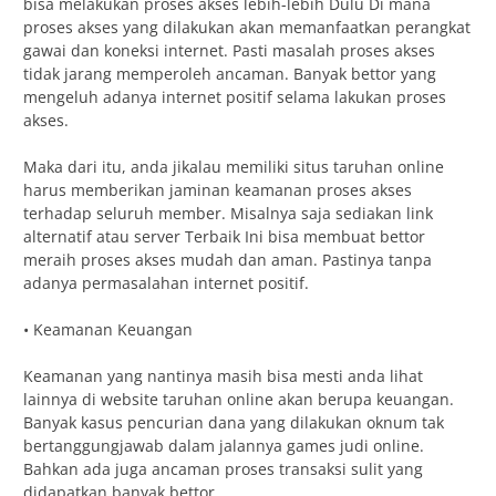
bisa melakukan proses akses lebih-lebih Dulu Di mana
proses akses yang dilakukan akan memanfaatkan perangkat
gawai dan koneksi internet. Pasti masalah proses akses
tidak jarang memperoleh ancaman. Banyak bettor yang
mengeluh adanya internet positif selama lakukan proses
akses.
Maka dari itu, anda jikalau memiliki situs taruhan online
harus memberikan jaminan keamanan proses akses
terhadap seluruh member. Misalnya saja sediakan link
alternatif atau server Terbaik Ini bisa membuat bettor
meraih proses akses mudah dan aman. Pastinya tanpa
adanya permasalahan internet positif.
• Keamanan Keuangan
Keamanan yang nantinya masih bisa mesti anda lihat
lainnya di website taruhan online akan berupa keuangan.
Banyak kasus pencurian dana yang dilakukan oknum tak
bertanggungjawab dalam jalannya games judi online.
Bahkan ada juga ancaman proses transaksi sulit yang
didapatkan banyak bettor.