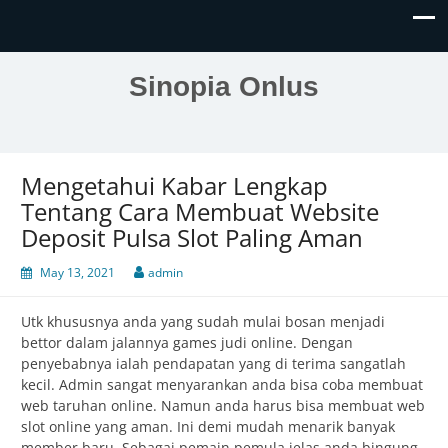
Sinopia Onlus
Mengetahui Kabar Lengkap
Tentang Cara Membuat Website
Deposit Pulsa Slot Paling Aman
May 13, 2021
admin
Utk khususnya anda yang sudah mulai bosan menjadi
bettor dalam jalannya games judi online. Dengan
penyebabnya ialah pendapatan yang di terima sangatlah
kecil. Admin sangat menyarankan anda bisa coba membuat
web taruhan online. Namun anda harus bisa membuat web
slot online yang aman. Ini demi mudah menarik banyak
member baru. Sebagai pemain pemula jelas anda bingung