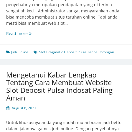
penyebabnya merupakan pendapatan yang di terima
sangatlah kecil. Administrator sangat menyarankan anda
bisa mencoba membuat situs taruhan online. Tapi anda
mesti bisa membuat web slot…
Mengetahui
Read more
Informasi
Lengkap
Tentang
Judi Online
Slot Pragmatic Deposit Pulsa Tanpa Potongan
Cara
Membuat
Web
Mengetahui Kabar Lengkap
Slot
Tentang Cara Membuat Website
Joker
Slot Deposit Pulsa Indosat Paling
Deposit
Pulsa
Aman
5000
Tanpa
August 6, 2021
Potongan
Paling
Untuk khususnya anda yang sudah mulai bosan jadi bettor
Aman
dalam jalannya games judi online. Dengan penyebabnya