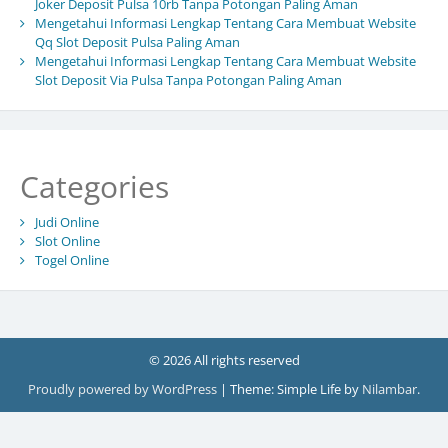
Joker Deposit Pulsa 10rb Tanpa Potongan Paling Aman
Mengetahui Informasi Lengkap Tentang Cara Membuat Website
Qq Slot Deposit Pulsa Paling Aman
Mengetahui Informasi Lengkap Tentang Cara Membuat Website
Slot Deposit Via Pulsa Tanpa Potongan Paling Aman
Categories
Judi Online
Slot Online
Togel Online
© 2026 All rights reserved
Proudly powered by WordPress
|
Theme: Simple Life by
Nilambar
.