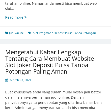
taruhan online. Namun anda mesti bisa membuat web
slot…
Mengetahui
Read more
Info
Lengkap
Tentang
Judi Online
Slot Pragmatic Deposit Pulsa Tanpa Potongan
Cara
Membuat
Situs
Mengetahui Kabar Lengkap
Slot
Tentang Cara Membuat Website
Deposit
Slot Joker Deposit Pulsa Tanpa
Pulsa
Indosat
Potongan Paling Aman
Paling
Aman
March 23, 2021
Buat khususnya anda yang sudah mulai bosan jadi bettor
dalam jalannya permainan judi online. Dengan
penyebabnya yaitu pendapatan yang diterima benar benar
kecil. Admin sangat menyarankan anda bisa mencoba