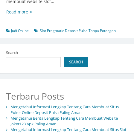
membuat website slot…
Mengetahui
Read more
Kabar
Lengkap
Tentang
Judi Online
Slot Pragmatic Deposit Pulsa Tanpa Potongan
Cara
Membuat
Web
Search
Agen
Slot
SEARCH
Deposit
Pulsa
Tanpa
Potongan
Terbaru Posts
Paling
Aman
Mengetahui Informasi Lengkap Tentang Cara Membuat Situs
Poker Online Deposit Pulsa Paling Aman
Mengetahui Berita Lengkap Tentang Cara Membuat Website
Joker123 Apk Paling Aman
Mengetahui Informasi Lengkap Tentang Cara Membuat Situs Slot