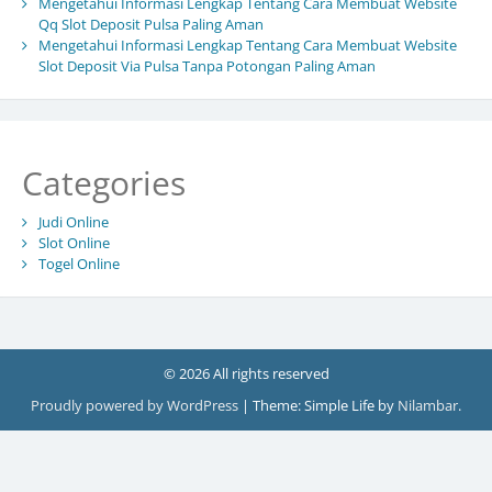
Mengetahui Informasi Lengkap Tentang Cara Membuat Website
Qq Slot Deposit Pulsa Paling Aman
Mengetahui Informasi Lengkap Tentang Cara Membuat Website
Slot Deposit Via Pulsa Tanpa Potongan Paling Aman
Categories
Judi Online
Slot Online
Togel Online
© 2026 All rights reserved
Proudly powered by WordPress
|
Theme: Simple Life by
Nilambar
.