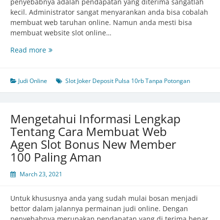
penyebabnya adalah pendapatan yang diterima sangatlah
kecil. Administrator sangat menyarankan anda bisa cobalah
membuat web taruhan online. Namun anda mesti bisa
membuat website slot online…
Mengetahui
Read more
Informasi
Lengkap
Tentang
Judi Online
Slot Joker Deposit Pulsa 10rb Tanpa Potongan
Cara
Membuat
Situs
Mengetahui Informasi Lengkap
Slot
Tentang Cara Membuat Web
Deposit
Agen Slot Bonus New Member
Via
Pulsa
100 Paling Aman
Tanpa
Potongan
March 23, 2021
Paling
Aman
Untuk khususnya anda yang sudah mulai bosan menjadi
bettor dalam jalannya permainan judi online. Dengan
penyebabnya merupakan pendapatan yang di terima benar