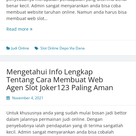
benar kecil. Admin sangat menyarankan anda bisa coba
membuat website taruhan online. Namun anda harus bisa
membuat web slot…
Mengetahui
Read more
Informasi
Lengkap
Tentang
Judi Online
Slot Online Depo Via Dana
Cara
Membuat
Website
Mengetahui Info Lengkap
Deposit
Tentang Cara Membuat Web
Slot
Agen Slot Joker123 Paling Aman
Pakai
Pulsa
November 4, 2021
Telkomsel
Paling
Aman
Untuk khususnya anda yang sudah mulai bosan jadi bettor
dalam jalannya permainan judi online. Dengan
penyebabnya ialah pendapatan yang di terima sangatlah
kecil. Admin sangat menyarankan anda bisa cobalah